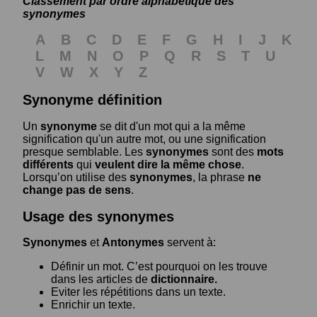
Classement par ordre alphabétique des
synonymes
A
B
C
D
E
F
G
H
I
J
K
L
M
N
O
P
Q
R
S
T
U
V
W
X
Y
Z
Synonyme définition
Un
synonyme
se dit d'un mot qui a la même
signification qu'un autre mot, ou une signification
presque semblable. Les
synonymes
sont des
mots
différents
qui
veulent dire la même chose
.
Lorsqu’on utilise des
synonymes
, la phrase
ne
change pas de sens
.
Usage des synonymes
Synonymes
et
Antonymes
servent à:
Définir un mot. C’est pourquoi on les trouve
dans les articles de
dictionnaire.
Eviter les répétitions dans un texte.
Enrichir un texte.