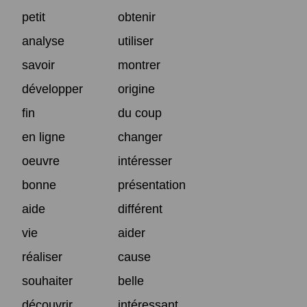
petit
obtenir
analyse
utiliser
savoir
montrer
développer
origine
fin
du coup
en ligne
changer
oeuvre
intéresser
bonne
présentation
aide
différent
vie
aider
réaliser
cause
souhaiter
belle
découvrir
intéressant