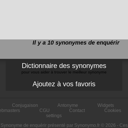
Il y a 10 synonymes de
enquérir
Dictionnaire des synonymes
pour vous aider à trouver le meilleur synonyme
Ajoutez à vos favoris
Conjugaison
Antonyme
Widgets
ebmasters
CGU
Contact
Cookies
settings
Synonyme de enquérir présenté par Synonymo.fr © 2026 - Ces