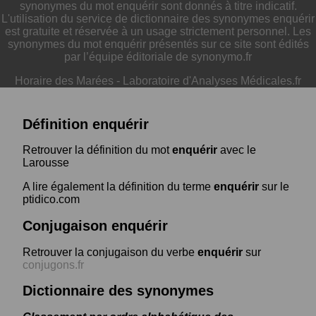
synonymes du mot enquérir sont donnés à titre indicatif.
L'utilisation du service de dictionnaire des synonymes enquérir
est gratuite et réservée à un usage strictement personnel. Les
synonymes du mot enquérir présentés sur ce site sont édités
par l’équipe éditoriale de synonymo.fr
Horaire des Marées
-
Laboratoire d'Analyses Médicales.fr
Définition enquérir
Retrouver la définition du mot
enquérir
avec le
Larousse
A lire également la définition du terme
enquérir
sur le
ptidico.com
Conjugaison enquérir
Retrouver la conjugaison du verbe
enquérir
sur
conjugons.fr
Dictionnaire des synonymes