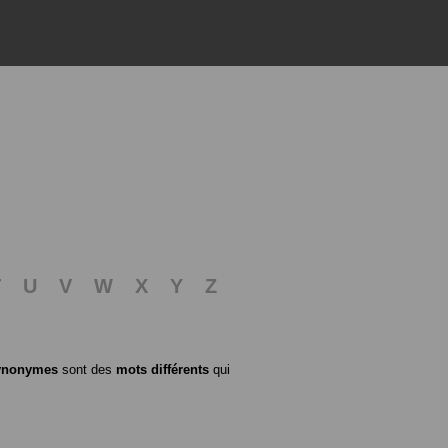
T
U
V
W
X
Y
Z
ynonymes
sont des
mots différents
qui