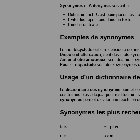
Synonymes
et
Antonymes
servent à:
Définir un mot. C’est pourquoi on les tr
Eviter les répétitions dans un texte.
Enrichir un texte.
Exemples de synonymes
Le mot
bicyclette
eut être considéré com
Dispute
et
altercation
, sont des mots syn
Aimer
et
être amoureux
, sont des mots s
Peur
et
inquiétude
sont deux synonymes que
Usage d’un dictionnaire 
Le
dictionnaire des synonymes
permet de 
des termes plus adéquat pour restituer un trai
synonymes
permet d’éviter une répétition d
Synonymes les plus reche
faire
en plus
être
avoir