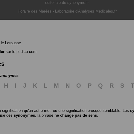
éditoriale de synonymo.fr
Horaire des Marées
-
Laboratoire d'Analyses Médicales.fr
le Larousse
ler
sur le ptidico.com
es
 synonymes
H
I
J
K
L
M
N
O
P
Q
R
S
 signification qu'un autre mot, ou une signification presque semblable. Les
s
ilise des
synonymes
, la phrase
ne change pas de sens
.