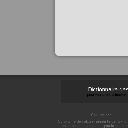
Dictionnaire d
pour vous aider à trouver
Conjugaison
Synonyme de calculer présenté par Synonym
synonymes calculer est gratuite et rése