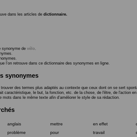
ouve dans les articles de
dictionnaire.
me synonyme de
vélo
.
onymes.
ynonymes.
 l’on retrouve dans ce dictionnaire des synonymes en ligne.
des synonymes
trouver des termes plus adaptés au contexte que ceux dont on se sert spont
t caractéristique, le but, la fonction, etc. de la chose, de l'être, de l'action e
e mots dans le même texte afin d’améliorer le style de sa rédaction.
rchés
anglais
mettre
en effet
problème
pour
travail