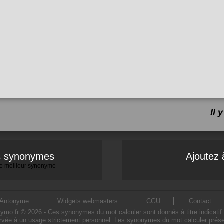
Il
es synonymes
Ajoutez 
 le meilleur synonyme
Antonyme
Widgets webmasters
CGU
Contact
o.fr © 2026 - Ces synonymes du mot calculer sont donnés à titre indicatif. L'
rvée à un usage strictement personnel. Les synonymes du mot calculer présen