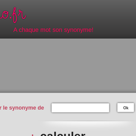
A chaque mot son synonyme!
r le synonyme de
Ok