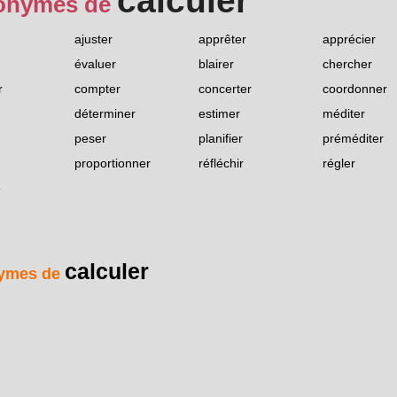
calculer
onymes de
ajuster
apprêter
apprécier
évaluer
blairer
chercher
r
compter
concerter
coordonner
déterminer
estimer
méditer
peser
planifier
préméditer
proportionner
réfléchir
régler
e
calculer
ymes de