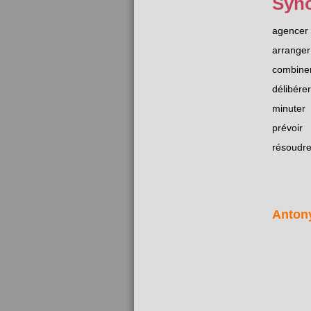
Syn
agencer
arranger
combine
délibérer
minuter
prévoir
résoudr
Anton