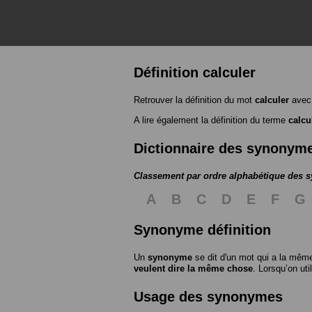
Définition calculer
Retrouver la définition du mot
calculer
avec 
A lire également la définition du terme
calcu
Dictionnaire des synonym
Classement par ordre alphabétique des
A
B
C
D
E
F
G
Synonyme définition
Un
synonyme
se dit d'un mot qui a la même
veulent dire la même chose
. Lorsqu’on ut
Usage des synonymes