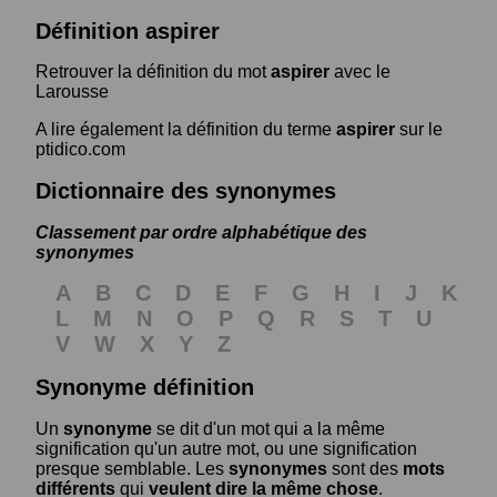
Définition aspirer
Retrouver la définition du mot
aspirer
avec le
Larousse
A lire également la définition du terme
aspirer
sur le
ptidico.com
Dictionnaire des synonymes
Classement par ordre alphabétique des
synonymes
A
B
C
D
E
F
G
H
I
J
K
L
M
N
O
P
Q
R
S
T
U
V
W
X
Y
Z
Synonyme définition
Un
synonyme
se dit d'un mot qui a la même
signification qu'un autre mot, ou une signification
presque semblable. Les
synonymes
sont des
mots
différents
qui
veulent dire la même chose
.