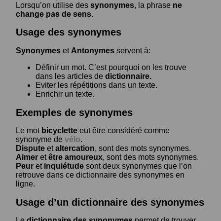
Lorsqu’on utilise des
synonymes
, la phrase
ne
change pas de sens
.
Usage des synonymes
Synonymes
et
Antonymes
servent à:
Définir un mot. C’est pourquoi on les trouve
dans les articles de
dictionnaire.
Eviter les répétitions dans un texte.
Enrichir un texte.
Exemples de synonymes
Le mot
bicyclette
eut être considéré comme
synonyme de
vélo
.
Dispute
et
altercation
, sont des mots synonymes.
Aimer
et
être amoureux
, sont des mots synonymes.
Peur
et
inquiétude
sont deux synonymes que l’on
retrouve dans ce dictionnaire des synonymes en
ligne.
Usage d’un dictionnaire des synonymes
Le
dictionnaire des synonymes
permet de trouver