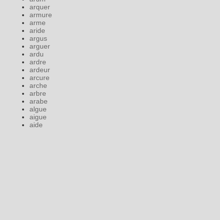
arquer
armure
arme
aride
argus
arguer
ardu
ardre
ardeur
arcure
arche
arbre
arabe
algue
aigue
aide