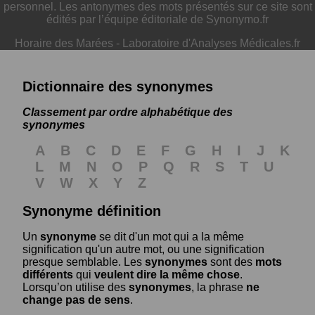
personnel. Les antonymes des mots présentés sur ce site sont
édités par l’équipe éditoriale de Synonymo.fr
Horaire des Marées
-
Laboratoire d'Analyses Médicales.fr
Dictionnaire des synonymes
Classement par ordre alphabétique des
synonymes
A
B
C
D
E
F
G
H
I
J
K
L
M
N
O
P
Q
R
S
T
U
V
W
X
Y
Z
Synonyme définition
Un
synonyme
se dit d'un mot qui a la même
signification qu'un autre mot, ou une signification
presque semblable. Les
synonymes
sont des
mots
différents
qui
veulent dire la même chose
.
Lorsqu’on utilise des
synonymes
, la phrase
ne
change pas de sens
.