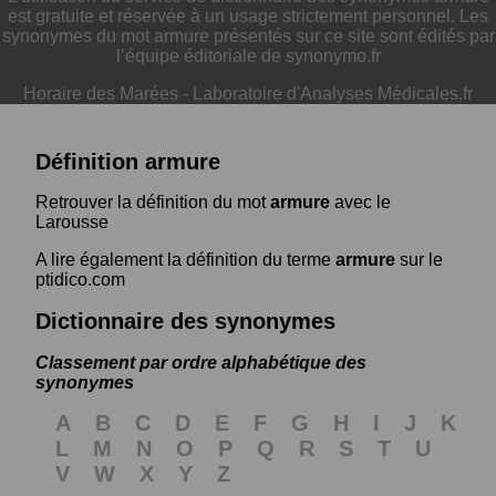
est gratuite et réservée à un usage strictement personnel. Les
synonymes du mot armure présentés sur ce site sont édités par
l’équipe éditoriale de synonymo.fr
Horaire des Marées
-
Laboratoire d'Analyses Médicales.fr
Définition armure
Retrouver la définition du mot
armure
avec le
Larousse
A lire également la définition du terme
armure
sur le
ptidico.com
Dictionnaire des synonymes
Classement par ordre alphabétique des
synonymes
A
B
C
D
E
F
G
H
I
J
K
L
M
N
O
P
Q
R
S
T
U
V
W
X
Y
Z