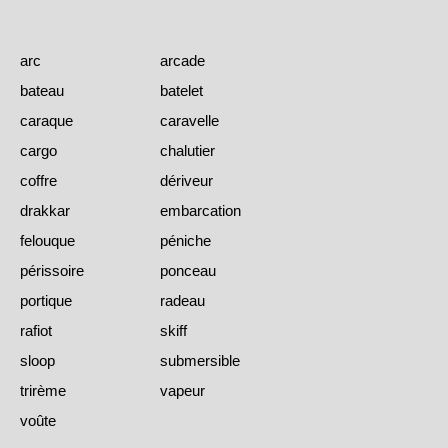
arc
arcade
bateau
batelet
caraque
caravelle
cargo
chalutier
coffre
dériveur
drakkar
embarcation
felouque
péniche
périssoire
ponceau
portique
radeau
rafiot
skiff
sloop
submersible
trirème
vapeur
voûte