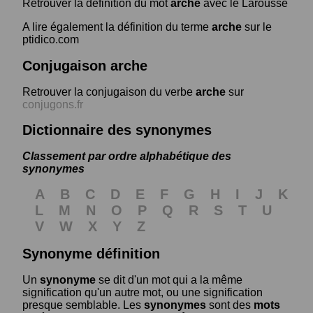
Retrouver la définition du mot
arche
avec le Larousse
A lire également la définition du terme
arche
sur le
ptidico.com
Conjugaison arche
Retrouver la conjugaison du verbe
arche
sur
conjugons.fr
Dictionnaire des synonymes
Classement par ordre alphabétique des
synonymes
A
B
C
D
E
F
G
H
I
J
K
L
M
N
O
P
Q
R
S
T
U
V
W
X
Y
Z
Synonyme définition
Un
synonyme
se dit d'un mot qui a la même
signification qu'un autre mot, ou une signification
presque semblable. Les
synonymes
sont des
mots