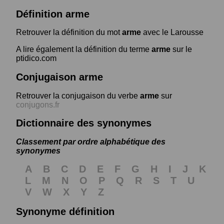
Définition arme
Retrouver la définition du mot
arme
avec le Larousse
A lire également la définition du terme
arme
sur le
ptidico.com
Conjugaison arme
Retrouver la conjugaison du verbe
arme
sur
conjugons.fr
Dictionnaire des synonymes
Classement par ordre alphabétique des
synonymes
A
B
C
D
E
F
G
H
I
J
K
L
M
N
O
P
Q
R
S
T
U
V
W
X
Y
Z
Synonyme définition