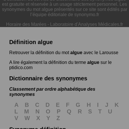
est gratuite et réservée à un usage strictement personnel. Les
synonymes du mot algue présentés sur ce site sont édités par
l’équipe éditoriale de synonymo.fr
Horaire des Marées
-
Laboratoire d'Analyses Médicales.fr
Définition algue
Retrouver la définition du mot
algue
avec le Larousse
A lire également la définition du terme
algue
sur le
ptidico.com
Dictionnaire des synonymes
Classement par ordre alphabétique des
synonymes
A
B
C
D
E
F
G
H
I
J
K
L
M
N
O
P
Q
R
S
T
U
V
W
X
Y
Z