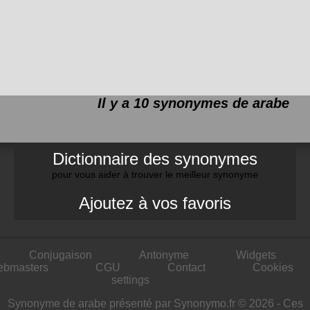
Il y a 10 synonymes de
arabe
Dictionnaire des synonymes
pour vous aider à trouver le meilleur synonyme
Ajoutez à vos favoris
Conjugaison
Antonyme
Widgets
ebmasters
CGU
Contact
Cookies
settings
Synonyme de arabe présenté par Synonymo.fr © 2026 - Ces