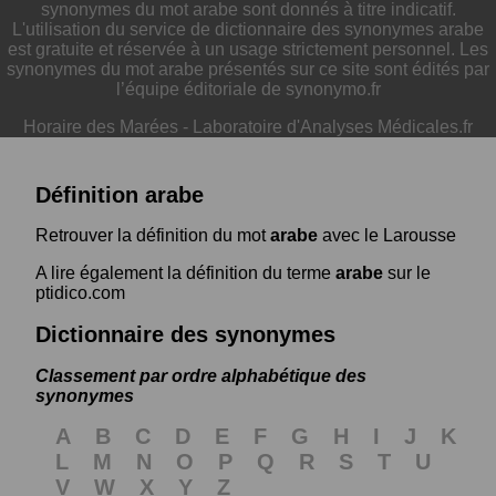
synonymes du mot arabe sont donnés à titre indicatif.
L'utilisation du service de dictionnaire des synonymes arabe
est gratuite et réservée à un usage strictement personnel. Les
synonymes du mot arabe présentés sur ce site sont édités par
l’équipe éditoriale de synonymo.fr
Horaire des Marées
-
Laboratoire d'Analyses Médicales.fr
Définition arabe
Retrouver la définition du mot
arabe
avec le Larousse
A lire également la définition du terme
arabe
sur le
ptidico.com
Dictionnaire des synonymes
Classement par ordre alphabétique des
synonymes
A
B
C
D
E
F
G
H
I
J
K
L
M
N
O
P
Q
R
S
T
U
V
W
X
Y
Z