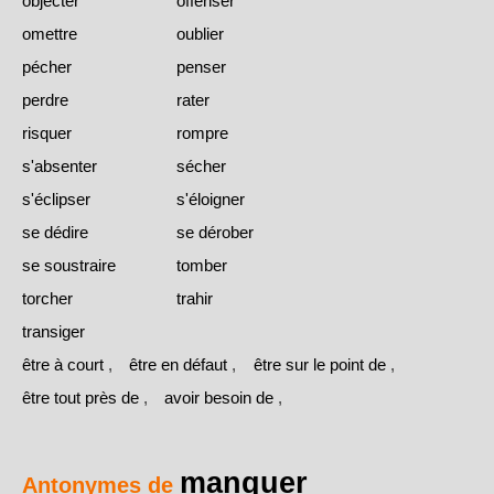
objecter
offenser
omettre
oublier
pécher
penser
perdre
rater
risquer
rompre
s'absenter
sécher
s'éclipser
s'éloigner
se dédire
se dérober
se soustraire
tomber
torcher
trahir
transiger
être à court
,
être en défaut
,
être sur le point de
,
être tout près de
,
avoir besoin de
,
manquer
Antonymes de