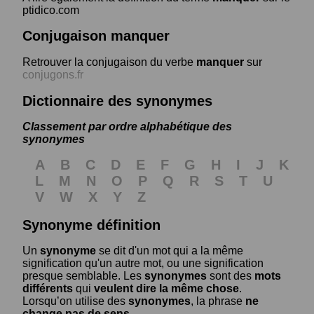
ptidico.com
Conjugaison manquer
Retrouver la conjugaison du verbe
manquer
sur
conjugons.fr
Dictionnaire des synonymes
Classement par ordre alphabétique des
synonymes
A
B
C
D
E
F
G
H
I
J
K
L
M
N
O
P
Q
R
S
T
U
V
W
X
Y
Z
Synonyme définition
Un
synonyme
se dit d'un mot qui a la même
signification qu'un autre mot, ou une signification
presque semblable. Les
synonymes
sont des
mots
différents
qui
veulent dire la même chose
.
Lorsqu’on utilise des
synonymes
, la phrase
ne
change pas de sens
.