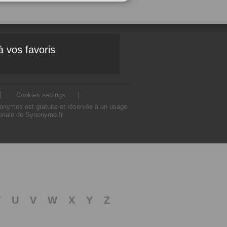
à vos favoris
Cookies settings
nonymes est gratuite et réservée à un usage
toriale de Synonymo.fr
T
U
V
W
X
Y
Z