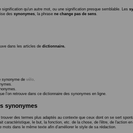
 signification qu'un autre mot, ou une signification presque semblable. Les
s
ilise des
synonymes
, la phrase
ne change pas de sens
.
ouve dans les articles de
dictionnaire.
me synonyme de
vélo
.
onymes.
ynonymes.
 l’on retrouve dans ce dictionnaire des synonymes en ligne.
des synonymes
trouver des termes plus adaptés au contexte que ceux dont on se sert spont
t caractéristique, le but, la fonction, etc. de la chose, de l'être, de l'action e
e mots dans le même texte afin d’améliorer le style de sa rédaction.