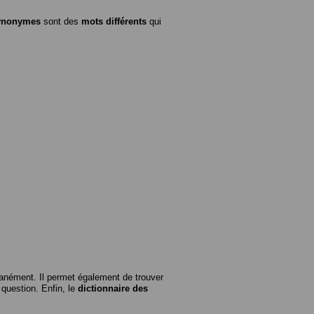
ynonymes
sont des
mots différents
qui
anément. Il permet également de trouver
n question. Enfin, le
dictionnaire des