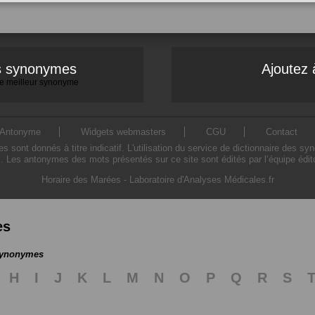
es synonymes
Ajoutez 
 le meilleur synonyme
Antonyme
Widgets webmasters
CGU
Contact
ont donnés à titre indicatif. L'utilisation du service de dictionnaire des sy
. Les antonymes des mots présentés sur ce site sont édités par l’équipe édi
Horaire des Marées
-
Laboratoire d'Analyses Médicales.fr
es
 synonymes
H
I
J
K
L
M
N
O
P
Q
R
S