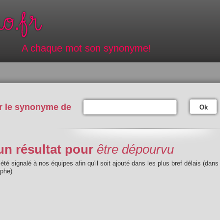
A chaque mot son synonyme!
r le synonyme de
Ok
n résultat pour
être dépourvu
été signalé à nos équipes afin qu'il soit ajouté dans les plus bref délais (dans
aphe)