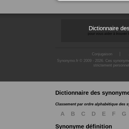
Dictionnaire d
pour vous aider à trouver
Conjugaison
Synonymo.fr © 2009 - 2026. Ces synonymes s
strictement personnel
Dictionnaire des synonym
Classement par ordre alphabétique des
A
B
C
D
E
F
G
Synonyme définition