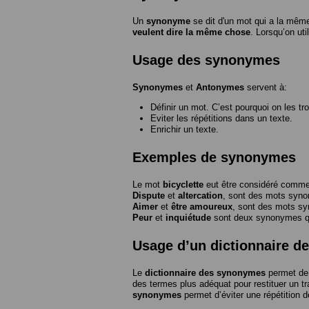
Un
synonyme
se dit d'un mot qui a la même
veulent dire la même chose
. Lorsqu’on ut
Usage des synonymes
Synonymes
et
Antonymes
servent à:
Définir un mot. C’est pourquoi on les tr
Eviter les répétitions dans un texte.
Enrichir un texte.
Exemples de synonymes
Le mot
bicyclette
eut être considéré com
Dispute
et
altercation
, sont des mots syn
Aimer
et
être amoureux
, sont des mots s
Peur
et
inquiétude
sont deux synonymes que
Usage d’un dictionnaire 
Le
dictionnaire des synonymes
permet de 
des termes plus adéquat pour restituer un trai
synonymes
permet d’éviter une répétition d