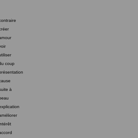
contraire
créer
amour
voir
utiliser
du coup
présentation
cause
suite à
beau
explication
améliorer
intérêt
accord