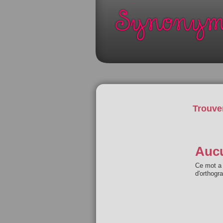
Trouve
Aucu
Ce mot a 
d'orthogr