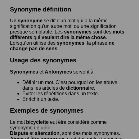
Synonyme définition
Un
synonyme
se dit d'un mot qui a la même
signification qu'un autre mot, ou une signification
presque semblable. Les
synonymes
sont des
mots
différents
qui
veulent dire la même chose
.
Lorsqu’on utilise des
synonymes
, la phrase
ne
change pas de sens
.
Usage des synonymes
Synonymes
et
Antonymes
servent à:
Définir un mot. C’est pourquoi on les trouve
dans les articles de
dictionnaire.
Eviter les répétitions dans un texte.
Enrichir un texte.
Exemples de synonymes
Le mot
bicyclette
eut être considéré comme
synonyme de
vélo
.
Dispute
et
altercation
, sont des mots synonymes.
Aimer
et
être amoureux
, sont des mots synonymes.