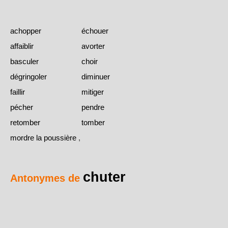
achopper
échouer
affaiblir
avorter
basculer
choir
dégringoler
diminuer
faillir
mitiger
pécher
pendre
retomber
tomber
mordre la poussière
,
chuter
Antonymes de