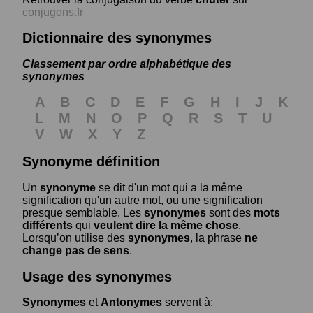
conjugons.fr
Dictionnaire des synonymes
Classement par ordre alphabétique des
synonymes
A
B
C
D
E
F
G
H
I
J
K
L
M
N
O
P
Q
R
S
T
U
V
W
X
Y
Z
Synonyme définition
Un
synonyme
se dit d'un mot qui a la même
signification qu'un autre mot, ou une signification
presque semblable. Les
synonymes
sont des
mots
différents
qui
veulent dire la même chose
.
Lorsqu’on utilise des
synonymes
, la phrase
ne
change pas de sens
.
Usage des synonymes
Synonymes
et
Antonymes
servent à: