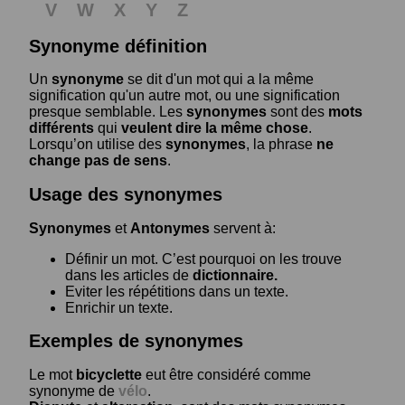
V
W
X
Y
Z
Synonyme définition
Un
synonyme
se dit d'un mot qui a la même
signification qu'un autre mot, ou une signification
presque semblable. Les
synonymes
sont des
mots
différents
qui
veulent dire la même chose
.
Lorsqu’on utilise des
synonymes
, la phrase
ne
change pas de sens
.
Usage des synonymes
Synonymes
et
Antonymes
servent à:
Définir un mot. C’est pourquoi on les trouve
dans les articles de
dictionnaire.
Eviter les répétitions dans un texte.
Enrichir un texte.
Exemples de synonymes
Le mot
bicyclette
eut être considéré comme
synonyme de
vélo
.