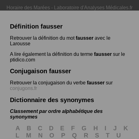
Horaire des Marées
-
Laboratoire d'Analyses Médicales.fr
Définition fausser
Retrouver la définition du mot
fausser
avec le
Larousse
A lire également la définition du terme
fausser
sur le
ptidico.com
Conjugaison fausser
Retrouver la conjugaison du verbe
fausser
sur
conjugons.fr
Dictionnaire des synonymes
Classement par ordre alphabétique des
synonymes
A
B
C
D
E
F
G
H
I
J
K
L
M
N
O
P
Q
R
S
T
U