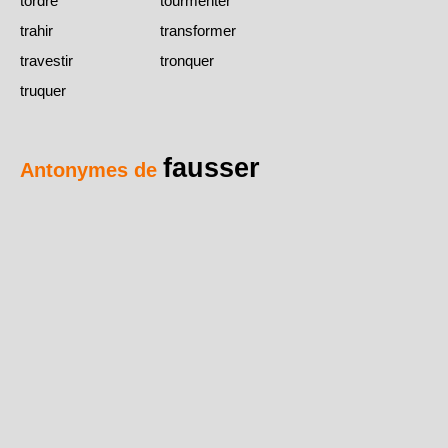
tordre
tourmenter
trahir
transformer
travestir
tronquer
truquer
fausser
Antonymes de