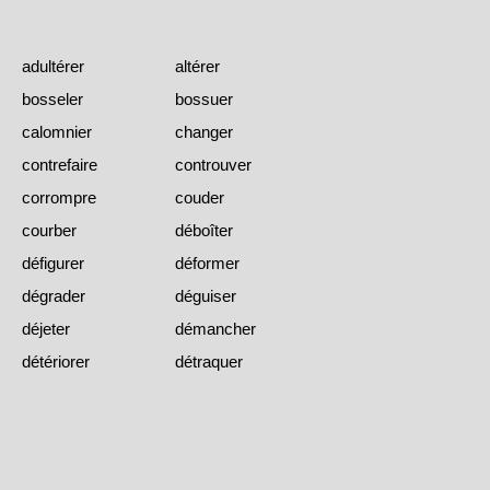
adultérer
altérer
bosseler
bossuer
calomnier
changer
contrefaire
controuver
corrompre
couder
courber
déboîter
défigurer
déformer
dégrader
déguiser
déjeter
démancher
détériorer
détraquer