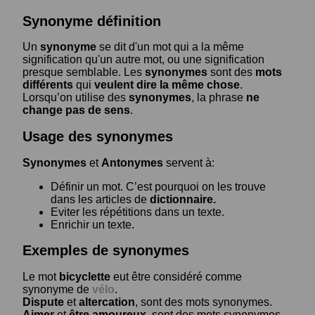
Synonyme définition
Un
synonyme
se dit d'un mot qui a la même
signification qu'un autre mot, ou une signification
presque semblable. Les
synonymes
sont des
mots
différents
qui
veulent dire la même chose
.
Lorsqu’on utilise des
synonymes
, la phrase
ne
change pas de sens
.
Usage des synonymes
Synonymes
et
Antonymes
servent à:
Définir un mot. C’est pourquoi on les trouve
dans les articles de
dictionnaire.
Eviter les répétitions dans un texte.
Enrichir un texte.
Exemples de synonymes
Le mot
bicyclette
eut être considéré comme
synonyme de
vélo
.
Dispute
et
altercation
, sont des mots synonymes.
Aimer
et
être amoureux
, sont des mots synonymes.