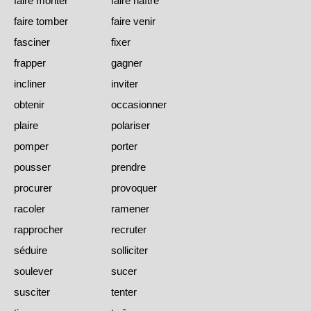
faire monter
faire naître
faire tomber
faire venir
fasciner
fixer
frapper
gagner
incliner
inviter
obtenir
occasionner
plaire
polariser
pomper
porter
pousser
prendre
procurer
provoquer
racoler
ramener
rapprocher
recruter
séduire
solliciter
soulever
sucer
susciter
tenter