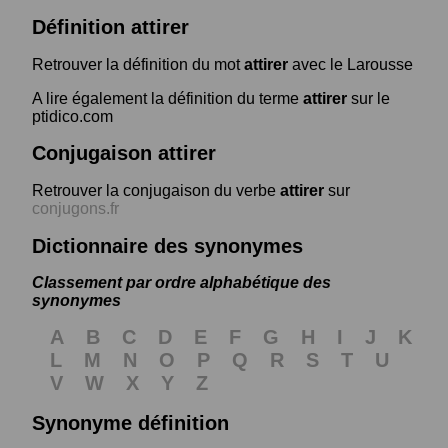
Définition attirer
Retrouver la définition du mot
attirer
avec le Larousse
A lire également la définition du terme
attirer
sur le
ptidico.com
Conjugaison attirer
Retrouver la conjugaison du verbe
attirer
sur
conjugons.fr
Dictionnaire des synonymes
Classement par ordre alphabétique des
synonymes
A
B
C
D
E
F
G
H
I
J
K
L
M
N
O
P
Q
R
S
T
U
V
W
X
Y
Z
Synonyme définition