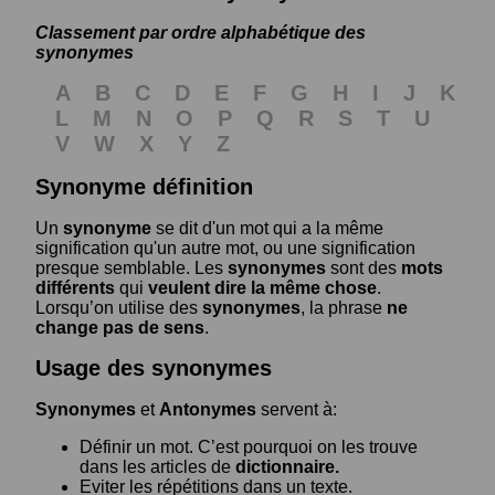
Classement par ordre alphabétique des
synonymes
A
B
C
D
E
F
G
H
I
J
K
L
M
N
O
P
Q
R
S
T
U
V
W
X
Y
Z
Synonyme définition
Un
synonyme
se dit d'un mot qui a la même
signification qu'un autre mot, ou une signification
presque semblable. Les
synonymes
sont des
mots
différents
qui
veulent dire la même chose
.
Lorsqu’on utilise des
synonymes
, la phrase
ne
change pas de sens
.
Usage des synonymes
Synonymes
et
Antonymes
servent à:
Définir un mot. C’est pourquoi on les trouve
dans les articles de
dictionnaire.
Eviter les répétitions dans un texte.