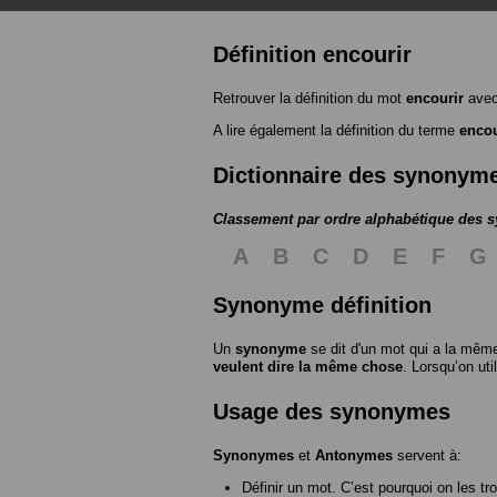
Définition encourir
Retrouver la définition du mot
encourir
avec
A lire également la définition du terme
encou
Dictionnaire des synonym
Classement par ordre alphabétique des
A
B
C
D
E
F
G
Synonyme définition
Un
synonyme
se dit d'un mot qui a la même
veulent dire la même chose
. Lorsqu’on ut
Usage des synonymes
Synonymes
et
Antonymes
servent à:
Définir un mot. C’est pourquoi on les tr