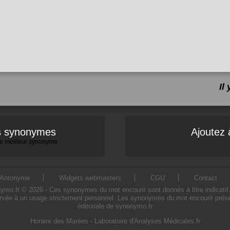
Il
es synonymes
Ajoutez 
 le meilleur synonyme
Antonyme
Widgets webmasters
CGU
Contact
o.fr © 2026 - Ces synonymes du mot encourir sont donnés à titre indicatif. L'
rvée à un usage strictement personnel. Les synonymes du mot encourir présen
éditoriale de synonymo.fr
Horaire des Marées
-
Laboratoire d'Analyses Médicales.fr