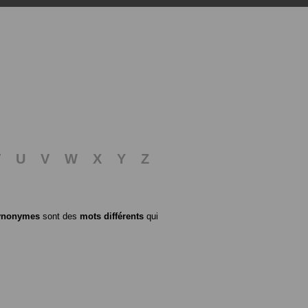
T
U
V
W
X
Y
Z
ynonymes
sont des
mots différents
qui