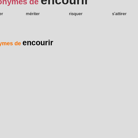
encourir
onymes de
er
mériter
risquer
s'attirer
encourir
ymes de