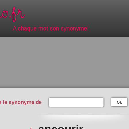
A chaque mot son synonyme!
r le synonyme de
Ok