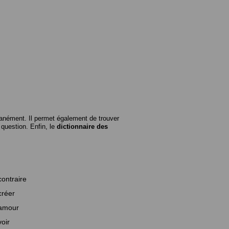
anément. Il permet également de trouver
n question. Enfin, le
dictionnaire des
contraire
créer
amour
voir