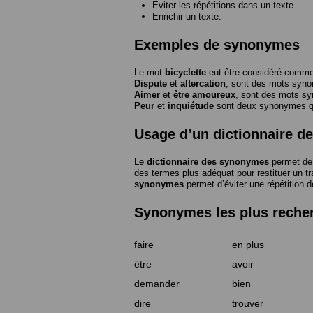
Eviter les répétitions dans un texte.
Enrichir un texte.
Exemples de synonymes
Le mot
bicyclette
eut être considéré com
Dispute
et
altercation
, sont des mots syn
Aimer
et
être amoureux
, sont des mots s
Peur
et
inquiétude
sont deux synonymes que
Usage d’un dictionnaire 
Le
dictionnaire des synonymes
permet de 
des termes plus adéquat pour restituer un trai
synonymes
permet d’éviter une répétition d
Synonymes les plus reche
faire
en plus
être
avoir
demander
bien
dire
trouver