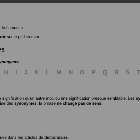
 le Larousse
rir
sur le ptidico.com
es
 synonymes
H
I
J
K
L
M
N
O
P
Q
R
S
 signification qu'un autre mot, ou une signification presque semblable. Les
s
ilise des
synonymes
, la phrase
ne change pas de sens
.
ouve dans les articles de
dictionnaire.