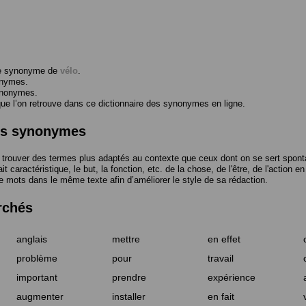
me synonyme de
vélo
.
onymes.
ynonymes.
 l’on retrouve dans ce dictionnaire des synonymes en ligne.
des synonymes
trouver des termes plus adaptés au contexte que ceux dont on se sert spont
t caractéristique, le but, la fonction, etc. de la chose, de l'être, de l'action e
e mots dans le même texte afin d’améliorer le style de sa rédaction.
rchés
anglais
mettre
en effet
problème
pour
travail
important
prendre
expérience
augmenter
installer
en fait