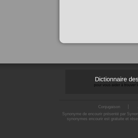
Dictionnaire d
pour vous aider à trouver
Conjugaison
Synonyme de encourir présenté par Synonym
synonymes encourir est gratuite et rése