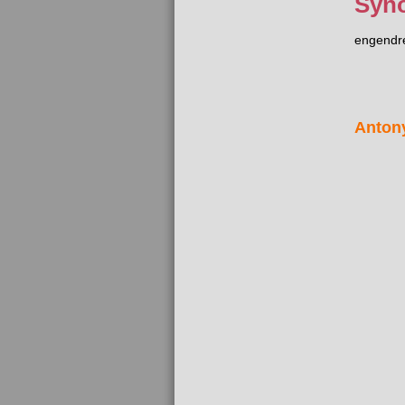
Syn
engendr
Anton