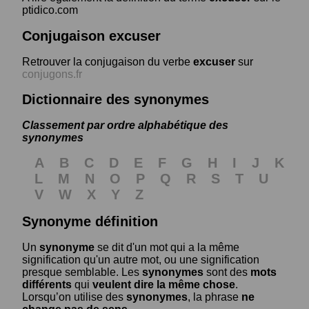
ptidico.com
Conjugaison excuser
Retrouver la conjugaison du verbe
excuser
sur
conjugons.fr
Dictionnaire des synonymes
Classement par ordre alphabétique des
synonymes
A
B
C
D
E
F
G
H
I
J
K
L
M
N
O
P
Q
R
S
T
U
V
W
X
Y
Z
Synonyme définition
Un
synonyme
se dit d'un mot qui a la même
signification qu'un autre mot, ou une signification
presque semblable. Les
synonymes
sont des
mots
différents
qui
veulent dire la même chose
.
Lorsqu’on utilise des
synonymes
, la phrase
ne