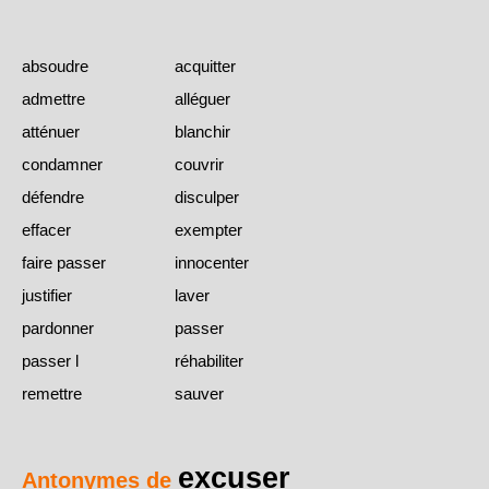
absoudre
acquitter
admettre
alléguer
atténuer
blanchir
condamner
couvrir
défendre
disculper
effacer
exempter
faire passer
innocenter
justifier
laver
pardonner
passer
passer l
réhabiliter
remettre
sauver
excuser
Antonymes de