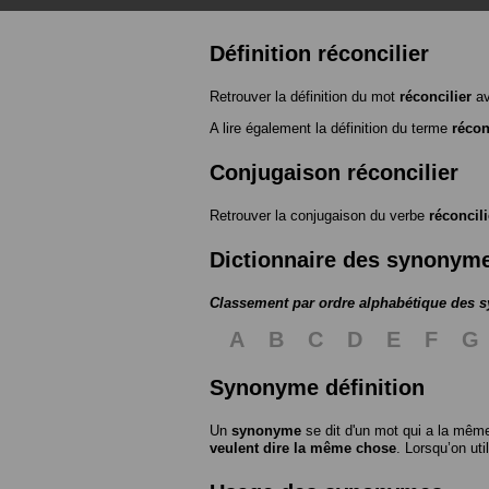
Définition réconcilier
Retrouver la définition du mot
réconcilier
av
A lire également la définition du terme
récon
Conjugaison réconcilier
Retrouver la conjugaison du verbe
réconcili
Dictionnaire des synonym
Classement par ordre alphabétique des
A
B
C
D
E
F
G
Synonyme définition
Un
synonyme
se dit d'un mot qui a la même
veulent dire la même chose
. Lorsqu’on ut