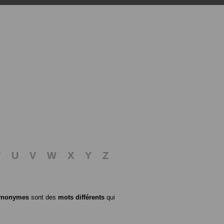
T
U
V
W
X
Y
Z
ynonymes
sont des
mots différents
qui