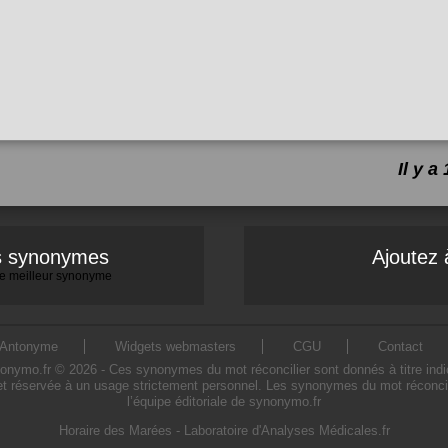
Il y 
es synonymes
Ajoutez 
 le meilleur synonyme
Antonyme
Widgets webmasters
CGU
Contact
ymo.fr © 2026 - Ces synonymes du mot réconcilier sont donnés à titre indicati
et réservée à un usage strictement personnel. Les synonymes du mot réconcili
l’équipe éditoriale de synonymo.fr
Horaire des Marées
-
Laboratoire d'Analyses Médicales.fr