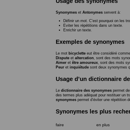
Usage des synonymes
Synonymes
et
Antonymes
servent à:
Définir un mot. C’est pourquoi on les tr
Eviter les répétitions dans un texte.
Enrichir un texte.
Exemples de synonymes
Le mot
bicyclette
eut être considéré com
Dispute
et
altercation
, sont des mots syn
Aimer
et
être amoureux
, sont des mots s
Peur
et
inquiétude
sont deux synonymes que
Usage d’un dictionnaire 
Le
dictionnaire des synonymes
permet de 
des termes plus adéquat pour restituer un trai
synonymes
permet d’éviter une répétition d
Synonymes les plus reche
faire
en plus