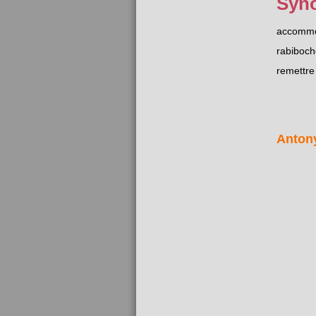
Syn
accomm
rabiboch
remettre
Anton