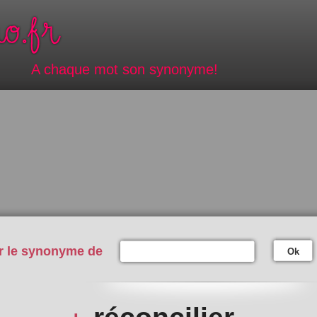
A chaque mot son synonyme!
r le synonyme de
Ok