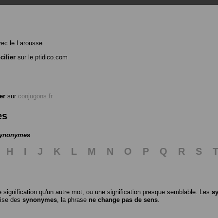
ec le Larousse
cilier
sur le ptidico.com
er
sur
conjugons.fr
es
 synonymes
H
I
J
K
L
M
N
O
P
Q
R
S
 signification qu'un autre mot, ou une signification presque semblable. Les
s
ilise des
synonymes
, la phrase
ne change pas de sens
.