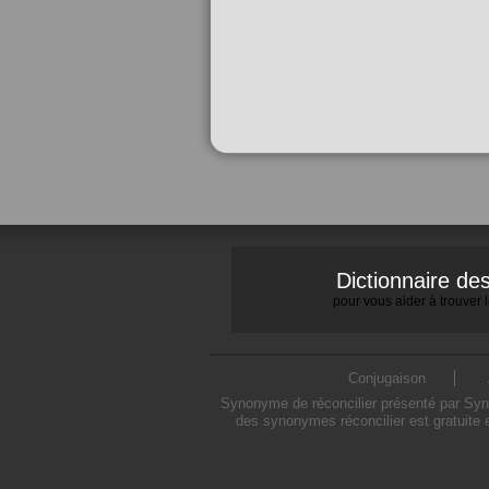
Dictionnaire d
pour vous aider à trouver
Conjugaison
Synonyme de réconcilier présenté par Synon
des synonymes réconcilier est gratuite 