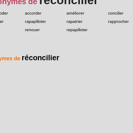
réconcilier
onymes de
oder
accorder
améliorer
concilier
er
rapapilloter
rapatrier
rapprocher
renouer
repapilloter
réconcilier
ymes de