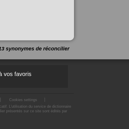
a 13 synonymes de
réconcilier
à vos favoris
Cookies settings
f. L'utilisation du service de dictionnaire
er présentés sur ce site sont édités par