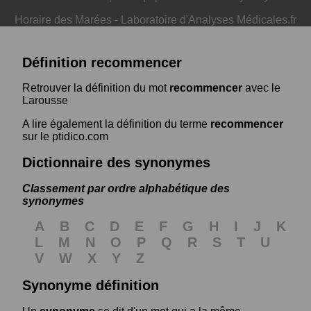
Horaire des Marées
-
Laboratoire d'Analyses Médicales.fr
Définition recommencer
Retrouver la définition du mot
recommencer
avec le
Larousse
A lire également la définition du terme
recommencer
sur le ptidico.com
Dictionnaire des synonymes
Classement par ordre alphabétique des
synonymes
A
B
C
D
E
F
G
H
I
J
K
L
M
N
O
P
Q
R
S
T
U
V
W
X
Y
Z
Synonyme définition