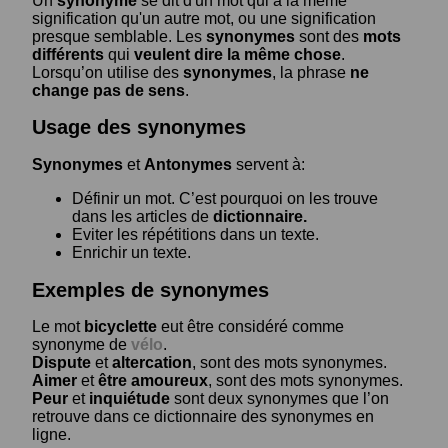
Un
synonyme
se dit d'un mot qui a la même
signification qu'un autre mot, ou une signification
presque semblable. Les
synonymes
sont des
mots
différents
qui
veulent dire la même chose
.
Lorsqu’on utilise des
synonymes
, la phrase
ne
change pas de sens
.
Usage des synonymes
Synonymes
et
Antonymes
servent à:
Définir un mot. C’est pourquoi on les trouve
dans les articles de
dictionnaire.
Eviter les répétitions dans un texte.
Enrichir un texte.
Exemples de synonymes
Le mot
bicyclette
eut être considéré comme
synonyme de
vélo
.
Dispute
et
altercation
, sont des mots synonymes.
Aimer
et
être amoureux
, sont des mots synonymes.
Peur
et
inquiétude
sont deux synonymes que l’on
retrouve dans ce dictionnaire des synonymes en
ligne.