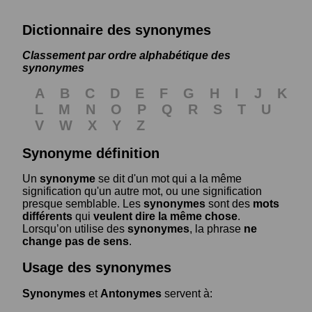
Dictionnaire des synonymes
Classement par ordre alphabétique des
synonymes
A
B
C
D
E
F
G
H
I
J
K
L
M
N
O
P
Q
R
S
T
U
V
W
X
Y
Z
Synonyme définition
Un
synonyme
se dit d'un mot qui a la même
signification qu'un autre mot, ou une signification
presque semblable. Les
synonymes
sont des
mots
différents
qui
veulent dire la même chose
.
Lorsqu’on utilise des
synonymes
, la phrase
ne
change pas de sens
.
Usage des synonymes
Synonymes
et
Antonymes
servent à: