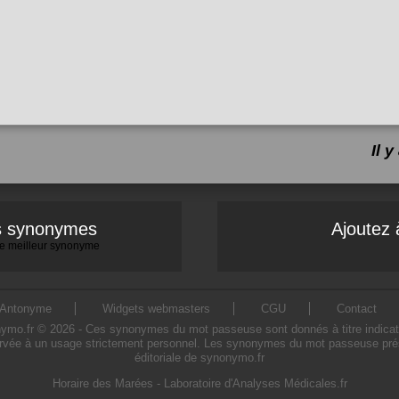
Il 
es synonymes
Ajoutez 
 le meilleur synonyme
Antonyme
Widgets webmasters
CGU
Contact
.fr © 2026 - Ces synonymes du mot passeuse sont donnés à titre indicatif. L
rvée à un usage strictement personnel. Les synonymes du mot passeuse présen
éditoriale de synonymo.fr
Horaire des Marées
-
Laboratoire d'Analyses Médicales.fr