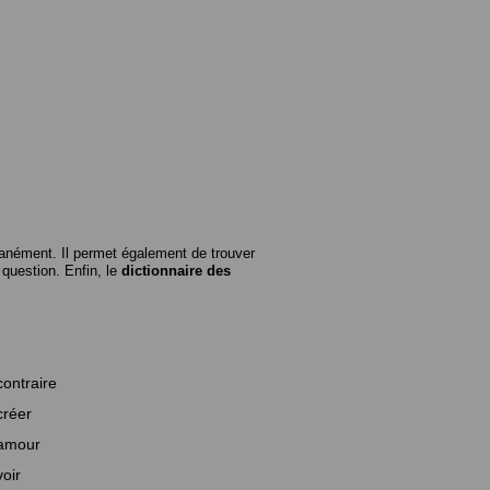
anément. Il permet également de trouver
n question. Enfin, le
dictionnaire des
contraire
créer
amour
voir