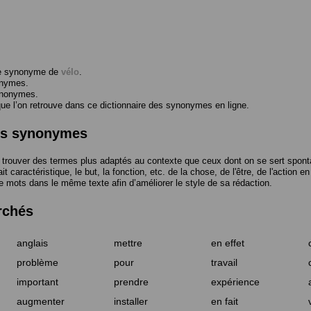
me synonyme de
vélo
.
onymes.
ynonymes.
 l’on retrouve dans ce dictionnaire des synonymes en ligne.
des synonymes
trouver des termes plus adaptés au contexte que ceux dont on se sert spont
t caractéristique, le but, la fonction, etc. de la chose, de l'être, de l'action e
e mots dans le même texte afin d’améliorer le style de sa rédaction.
rchés
anglais
mettre
en effet
problème
pour
travail
important
prendre
expérience
augmenter
installer
en fait