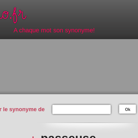
A chaque mot son synonyme!
r le synonyme de
Ok