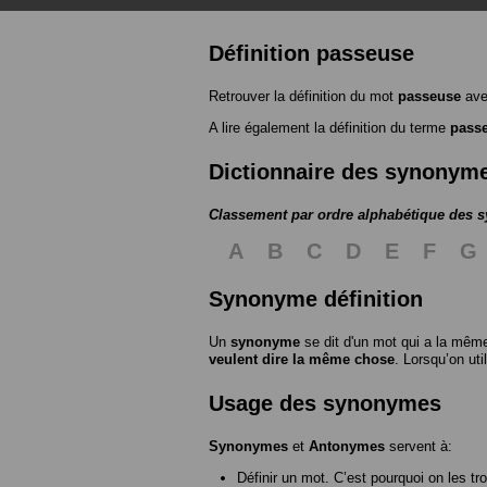
Définition passeuse
Retrouver la définition du mot
passeuse
ave
A lire également la définition du terme
pass
Dictionnaire des synonym
Classement par ordre alphabétique des
A
B
C
D
E
F
G
Synonyme définition
Un
synonyme
se dit d'un mot qui a la même
veulent dire la même chose
. Lorsqu’on ut
Usage des synonymes
Synonymes
et
Antonymes
servent à:
Définir un mot. C’est pourquoi on les tr