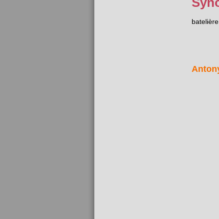
Syn
batelière
Anton