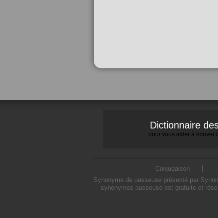
Dictionnaire d
pour vous aider à trouver
Conjugaison
Synonyme de passeuse présenté par Synonymo
synonymes passeuse est gratuite et rése