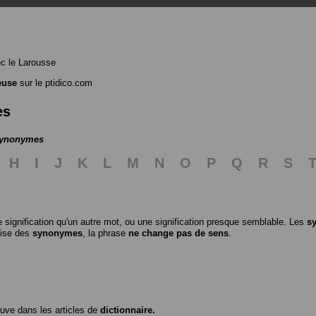
c le Larousse
euse
sur le ptidico.com
es
 synonymes
H
I
J
K
L
M
N
O
P
Q
R
S
 signification qu'un autre mot, ou une signification presque semblable. Les
s
ilise des
synonymes
, la phrase
ne change pas de sens
.
ouve dans les articles de
dictionnaire.