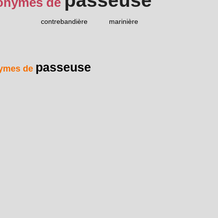
passeuse
onymes de
contrebandière
marinière
passeuse
ymes de