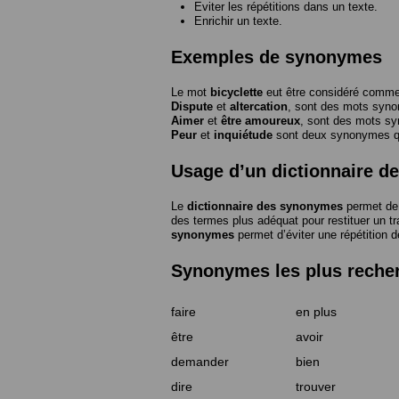
Eviter les répétitions dans un texte.
Enrichir un texte.
Exemples de synonymes
Le mot
bicyclette
eut être considéré com
Dispute
et
altercation
, sont des mots syn
Aimer
et
être amoureux
, sont des mots s
Peur
et
inquiétude
sont deux synonymes que
Usage d’un dictionnaire 
Le
dictionnaire des synonymes
permet de 
des termes plus adéquat pour restituer un trai
synonymes
permet d’éviter une répétition d
Synonymes les plus reche
faire
en plus
être
avoir
demander
bien
dire
trouver