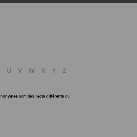
T
U
V
W
X
Y
Z
ynonymes
sont des
mots différents
qui