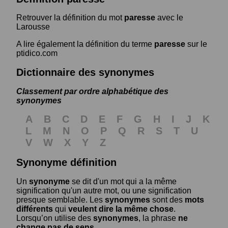
Retrouver la définition du mot
paresse
avec le
Larousse
A lire également la définition du terme
paresse
sur le
ptidico.com
Dictionnaire des synonymes
Classement par ordre alphabétique des
synonymes
A
B
C
D
E
F
G
H
I
J
K
L
M
N
O
P
Q
R
S
T
U
V
W
X
Y
Z
Synonyme définition
Un
synonyme
se dit d'un mot qui a la même
signification qu'un autre mot, ou une signification
presque semblable. Les
synonymes
sont des
mots
différents
qui
veulent dire la même chose
.
Lorsqu’on utilise des
synonymes
, la phrase
ne
change pas de sens
.