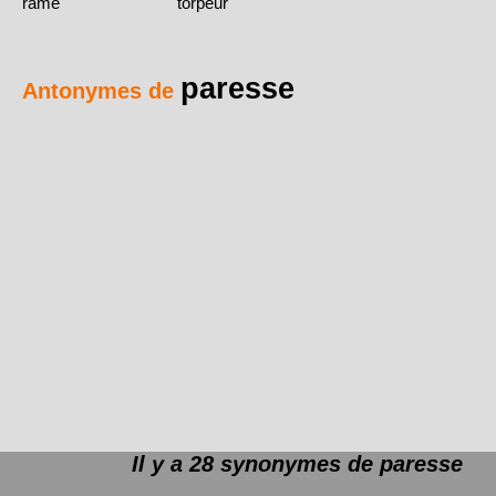
rame
torpeur
paresse
Antonymes de
Il y a 28 synonymes de
paresse