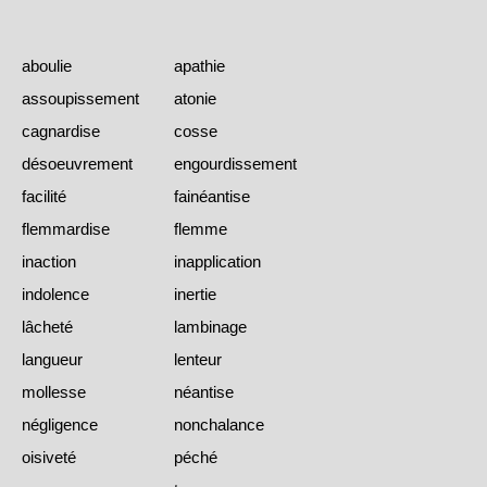
aboulie
apathie
assoupissement
atonie
cagnardise
cosse
désoeuvrement
engourdissement
facilité
fainéantise
flemmardise
flemme
inaction
inapplication
indolence
inertie
lâcheté
lambinage
langueur
lenteur
mollesse
néantise
négligence
nonchalance
oisiveté
péché