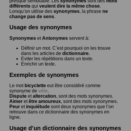
presque semblable. Les
synonymes
sont des
mots
différents
qui
veulent dire la même chose
.
Lorsqu’on utilise des
synonymes
, la phrase
ne
change pas de sens
.
Usage des synonymes
Synonymes
et
Antonymes
servent à:
Définir un mot. C’est pourquoi on les trouve
dans les articles de
dictionnaire.
Eviter les répétitions dans un texte.
Enrichir un texte.
Exemples de synonymes
Le mot
bicyclette
eut être considéré comme
synonyme de
vélo
.
Dispute
et
altercation
, sont des mots synonymes.
Aimer
et
être amoureux
, sont des mots synonymes.
Peur
et
inquiétude
sont deux synonymes que l’on
retrouve dans ce dictionnaire des synonymes en
ligne.
Usage d’un dictionnaire des synonymes