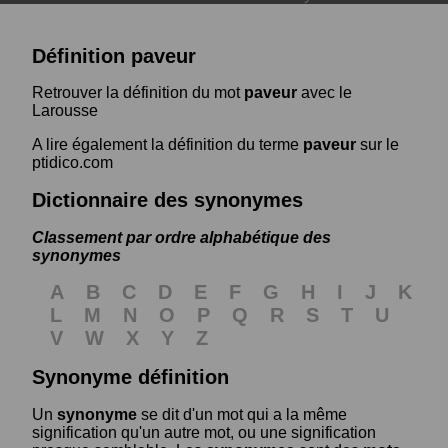
Définition paveur
Retrouver la définition du mot
paveur
avec le
Larousse
A lire également la définition du terme
paveur
sur le
ptidico.com
Dictionnaire des synonymes
Classement par ordre alphabétique des
synonymes
A
B
C
D
E
F
G
H
I
J
K
L
M
N
O
P
Q
R
S
T
U
V
W
X
Y
Z
Synonyme définition
Un
synonyme
se dit d'un mot qui a la même
signification qu'un autre mot, ou une signification