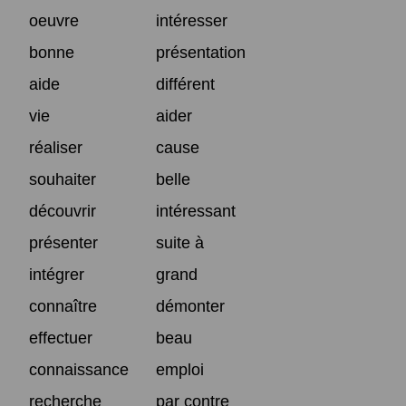
oeuvre
intéresser
bonne
présentation
aide
différent
vie
aider
réaliser
cause
souhaiter
belle
découvrir
intéressant
présenter
suite à
intégrer
grand
connaître
démonter
effectuer
beau
connaissance
emploi
recherche
par contre