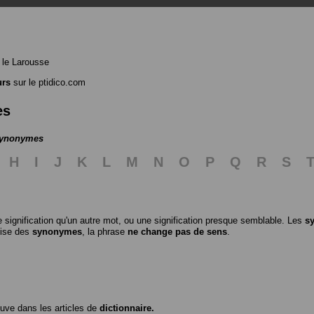
le Larousse
urs
sur le ptidico.com
es
 synonymes
H
I
J
K
L
M
N
O
P
Q
R
S
 signification qu'un autre mot, ou une signification presque semblable. Les
s
ilise des
synonymes
, la phrase
ne change pas de sens
.
ouve dans les articles de
dictionnaire.