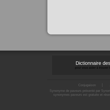
Dictionnaire d
pour vous aider à trouver
Conjugaison
Synonyme de paveurs présenté par Synonymo
synonymes paveurs est gratuite et rése