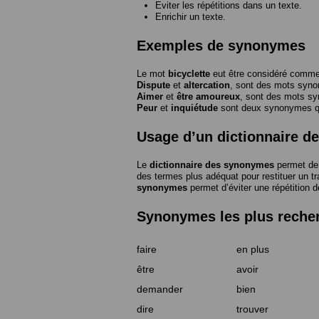
Eviter les répétitions dans un texte.
Enrichir un texte.
Exemples de synonymes
Le mot
bicyclette
eut être considéré com
Dispute
et
altercation
, sont des mots syn
Aimer
et
être amoureux
, sont des mots s
Peur
et
inquiétude
sont deux synonymes que
Usage d’un dictionnaire 
Le
dictionnaire des synonymes
permet de 
des termes plus adéquat pour restituer un trai
synonymes
permet d’éviter une répétition d
Synonymes les plus reche
faire
en plus
être
avoir
demander
bien
dire
trouver