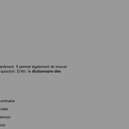
anément. Il permet également de trouver
n question. Enfin, le
dictionnaire des
contraire
créer
amour
voir