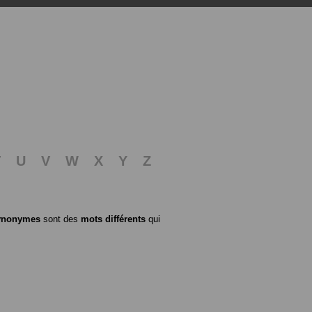
T
U
V
W
X
Y
Z
ynonymes
sont des
mots différents
qui