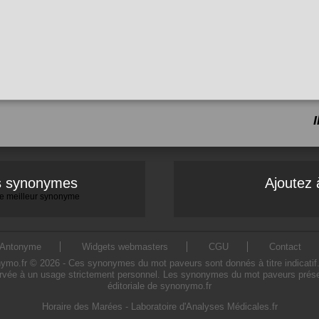
es synonymes
Ajoutez 
 le meilleur synonyme
Antonyme
Widgets webmasters
CGU
Contact
.fr © 2026 - Ces synonymes du mot paveurs sont donnés à titre indicatif. L'
rvée à un usage strictement personnel. Les synonymes du mot paveurs présent
éditoriale de synonymo.fr
Horaire des Marées
-
Laboratoire d'Analyses Médicales.fr