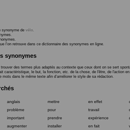
me synonyme de
vélo
.
onymes.
ynonymes.
 l’on retrouve dans ce dictionnaire des synonymes en ligne.
des synonymes
trouver des termes plus adaptés au contexte que ceux dont on se sert spont
t caractéristique, le but, la fonction, etc. de la chose, de l'être, de l'action e
e mots dans le même texte afin d’améliorer le style de sa rédaction.
rchés
anglais
mettre
en effet
problème
pour
travail
important
prendre
expérience
augmenter
installer
en fait