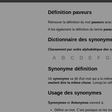
Définition paveurs
Retrouver la définition du mot
paveurs
avec 
A lire également la définition du terme
pave
Dictionnaire des synonym
Classement par ordre alphabétique des
A
B
C
D
E
F
G
Synonyme définition
Un
synonyme
se dit d'un mot qui a la même
veulent dire la même chose
. Lorsqu’on ut
Usage des synonymes
Synonymes
et
Antonymes
servent à:
Définir un mot. C’est pourquoi on les tr