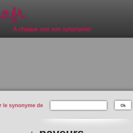
A chaque mot son synonyme!
r le synonyme de
Ok