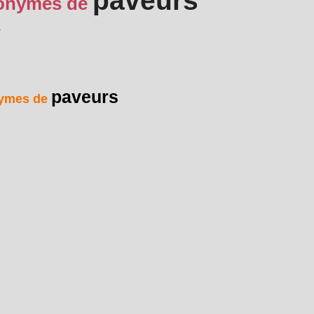
paveurs
onymes de
r
paveurs
ymes de