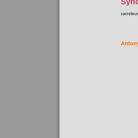
Syn
carreleu
Anton