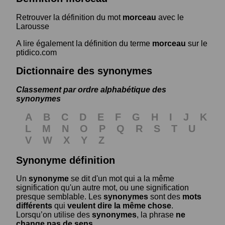
Retrouver la définition du mot
morceau
avec le
Larousse
A lire également la définition du terme
morceau
sur le
ptidico.com
Dictionnaire des synonymes
Classement par ordre alphabétique des
synonymes
A
B
C
D
E
F
G
H
I
J
K
L
M
N
O
P
Q
R
S
T
U
V
W
X
Y
Z
Synonyme définition
Un
synonyme
se dit d'un mot qui a la même
signification qu'un autre mot, ou une signification
presque semblable. Les
synonymes
sont des
mots
différents
qui
veulent dire la même chose
.
Lorsqu’on utilise des
synonymes
, la phrase
ne
change pas de sens
.