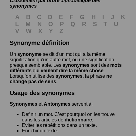
Classement par ordre alphabétique des
synonymes
A
B
C
D
E
F
G
H
I
J
K
L
M
N
O
P
Q
R
S
T
U
V
W
X
Y
Z
Synonyme définition
Un
synonyme
se dit d'un mot qui a la même
signification qu'un autre mot, ou une signification
presque semblable. Les
synonymes
sont des
mots
différents
qui
veulent dire la même chose
.
Lorsqu’on utilise des
synonymes
, la phrase
ne
change pas de sens
.
Usage des synonymes
Synonymes
et
Antonymes
servent à:
Définir un mot. C’est pourquoi on les trouve
dans les articles de
dictionnaire.
Eviter les répétitions dans un texte.
Enrichir un texte.