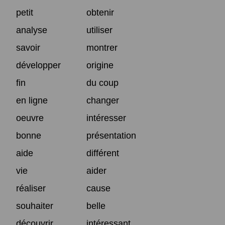
petit
obtenir
analyse
utiliser
savoir
montrer
développer
origine
fin
du coup
en ligne
changer
oeuvre
intéresser
bonne
présentation
aide
différent
vie
aider
réaliser
cause
souhaiter
belle
découvrir
intéressant