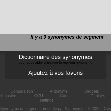
Il y a 9 synonymes de
segment
Dictionnaire des synonymes
pour vous aider à trouver le meilleur synonyme
Ajoutez à vos favoris
Conjugaison
Antonyme
Widgets
ebmasters
CGU
Contact
Cookies
settings
Synonyme de segment présenté par Synonymo.fr © 2026 - Ces