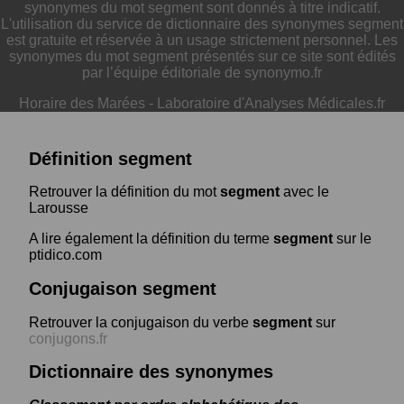
synonymes du mot segment sont donnés à titre indicatif.
L'utilisation du service de dictionnaire des synonymes segment
est gratuite et réservée à un usage strictement personnel. Les
synonymes du mot segment présentés sur ce site sont édités
par l’équipe éditoriale de synonymo.fr
Horaire des Marées
-
Laboratoire d'Analyses Médicales.fr
Définition segment
Retrouver la définition du mot
segment
avec le
Larousse
A lire également la définition du terme
segment
sur le
ptidico.com
Conjugaison segment
Retrouver la conjugaison du verbe
segment
sur
conjugons.fr
Dictionnaire des synonymes