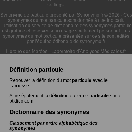
settings
Synonyme de particule présenté par Synonymo.fr © 2026 - Ces
synonymes du mot particule sont donnés à titre indicatif.
L'utilisation du service de dictionnaire des synonymes particule
est gratuite et réservée à un usage strictement personnel. Les
synonymes du mot particule présentés sur ce site sont édités
par l’équipe éditoriale de synonymo.fr
Horaire des Marées
-
Laboratoire d'Analyses Médicales.fr
Définition particule
Retrouver la définition du mot
particule
avec le
Larousse
A lire également la définition du terme
particule
sur le
ptidico.com
Dictionnaire des synonymes
Classement par ordre alphabétique des
synonymes