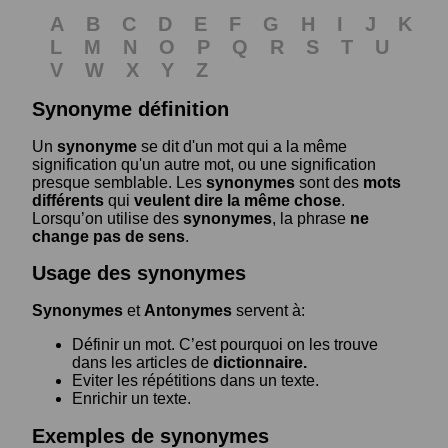
A
B
C
D
E
F
G
H
I
J
K
L
M
N
O
P
Q
R
S
T
U
V
W
X
Y
Z
Synonyme définition
Un
synonyme
se dit d'un mot qui a la même
signification qu'un autre mot, ou une signification
presque semblable. Les
synonymes
sont des
mots
différents
qui
veulent dire la même chose
.
Lorsqu’on utilise des
synonymes
, la phrase
ne
change pas de sens
.
Usage des synonymes
Synonymes
et
Antonymes
servent à:
Définir un mot. C’est pourquoi on les trouve
dans les articles de
dictionnaire.
Eviter les répétitions dans un texte.
Enrichir un texte.
Exemples de synonymes