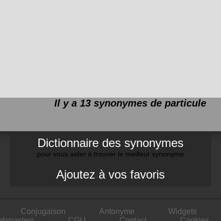
Il y a 13 synonymes de
particule
Dictionnaire des synonymes
pour vous aider à trouver le meilleur synonyme
Ajoutez à vos favoris
Conjugaison
Antonyme
Widgets
ebmasters
CGU
Contact
Cookies