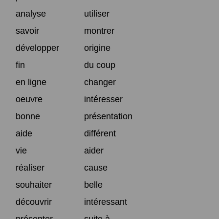
analyse
utiliser
savoir
montrer
développer
origine
fin
du coup
en ligne
changer
oeuvre
intéresser
bonne
présentation
aide
différent
vie
aider
réaliser
cause
souhaiter
belle
découvrir
intéressant
présenter
suite à