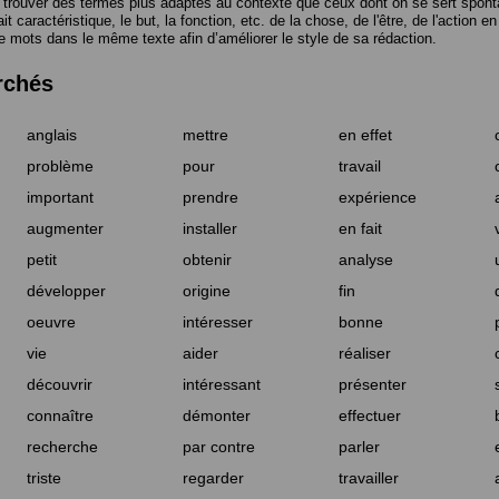
trouver des termes plus adaptés au contexte que ceux dont on se sert spont
t caractéristique, le but, la fonction, etc. de la chose, de l'être, de l'action e
e mots dans le même texte afin d’améliorer le style de sa rédaction.
rchés
anglais
mettre
en effet
problème
pour
travail
important
prendre
expérience
augmenter
installer
en fait
petit
obtenir
analyse
développer
origine
fin
oeuvre
intéresser
bonne
vie
aider
réaliser
découvrir
intéressant
présenter
connaître
démonter
effectuer
recherche
par contre
parler
triste
regarder
travailler