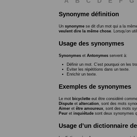
A
B
C
D
E
F
G
Synonyme définition
Un
synonyme
se dit d'un mot qui a la même
veulent dire la même chose
. Lorsqu’on ut
Usage des synonymes
Synonymes
et
Antonymes
servent à:
Définir un mot. C’est pourquoi on les tr
Eviter les répétitions dans un texte.
Enrichir un texte.
Exemples de synonymes
Le mot
bicyclette
eut être considéré com
Dispute
et
altercation
, sont des mots syn
Aimer
et
être amoureux
, sont des mots s
Peur
et
inquiétude
sont deux synonymes que
Usage d’un dictionnaire 