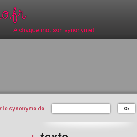
A chaque mot son synonyme!
r le synonyme de
Ok