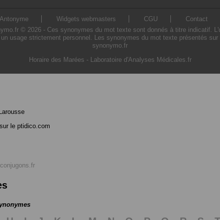
Antonyme
Widgets webmasters
CGU
Contact
o.fr © 2026 - Ces synonymes du mot texte sont donnés à titre indicatif. L'uti
 un usage strictement personnel. Les synonymes du mot texte présentés sur ce 
synonymo.fr
Horaire des Marées
-
Laboratoire d'Analyses Médicales.fr
Larousse
sur le ptidico.com
conjugons.fr
es
 synonymes