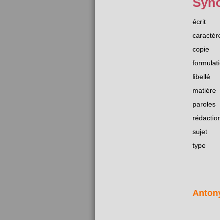
Syn
écrit
caractèr
copie
formulat
libellé
matière
paroles
rédactio
sujet
type
Anton