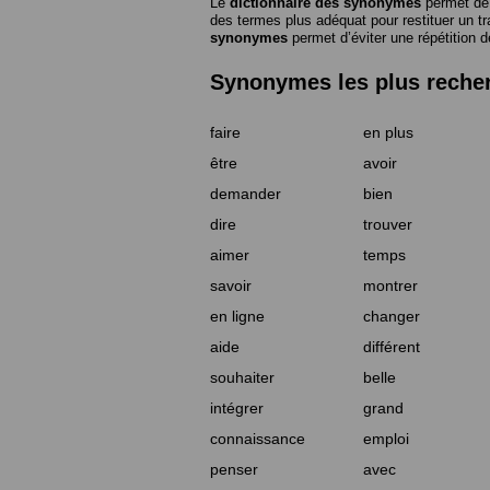
Le
dictionnaire des synonymes
permet de 
des termes plus adéquat pour restituer un trai
synonymes
permet d’éviter une répétition d
Synonymes les plus reche
faire
en plus
être
avoir
demander
bien
dire
trouver
aimer
temps
savoir
montrer
en ligne
changer
aide
différent
souhaiter
belle
intégrer
grand
connaissance
emploi
penser
avec