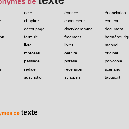
texte
onymes de
acte
énoncé
énonciation
e
chapitre
conducteur
contenu
découpage
dactylogramme
document
ion
formule
fragment
herméneutiq
livre
livret
manuel
morceau
oeuvre
original
passage
phrase
polycopié
n
rédigé
recension
scénario
suscription
synopsis
tapuscrit
texte
ymes de