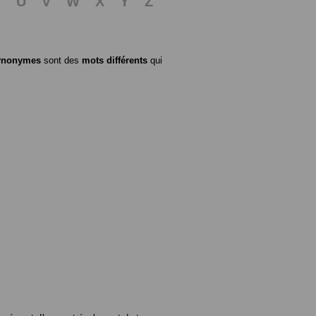
T
U
V
W
X
Y
Z
ynonymes
sont des
mots différents
qui