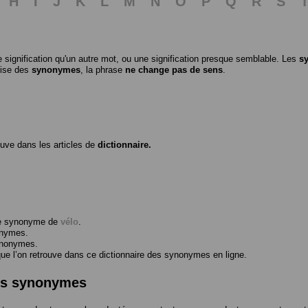
H
I
J
K
L
M
N
O
P
Q
R
S
 signification qu'un autre mot, ou une signification presque semblable. Les
s
ilise des
synonymes
, la phrase
ne change pas de sens
.
ouve dans les articles de
dictionnaire.
me synonyme de
vélo
.
onymes.
ynonymes.
 l’on retrouve dans ce dictionnaire des synonymes en ligne.
des synonymes