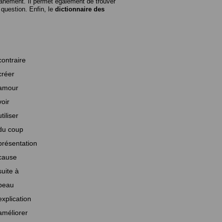
anément. Il permet également de trouver
n question. Enfin, le
dictionnaire des
contraire
créer
amour
voir
utiliser
du coup
présentation
cause
suite à
beau
explication
améliorer