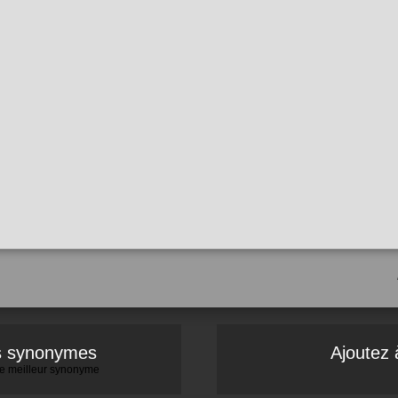
es synonymes
Ajoutez 
 le meilleur synonyme