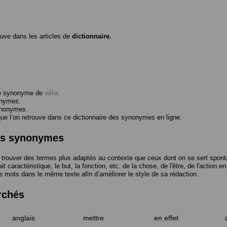
ouve dans les articles de
dictionnaire.
me synonyme de
vélo
.
onymes.
ynonymes.
 l’on retrouve dans ce dictionnaire des synonymes en ligne.
des synonymes
trouver des termes plus adaptés au contexte que ceux dont on se sert spont
t caractéristique, le but, la fonction, etc. de la chose, de l'être, de l'action e
e mots dans le même texte afin d’améliorer le style de sa rédaction.
rchés
anglais
mettre
en effet