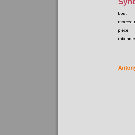
Syn
bout
morceau
pièce
rationne
Anton