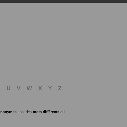
T
U
V
W
X
Y
Z
ynonymes
sont des
mots différents
qui