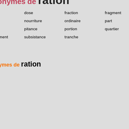
ration
onymes de
dose
fraction
fragment
nourriture
ordinaire
part
pitance
portion
quartier
ment
subsistance
tranche
ration
ymes de