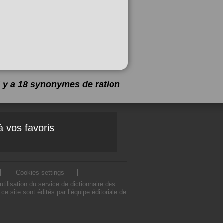
Il y a 18 synonymes de
ration
à vos favoris
Cookies settings
ilisation du service de dictionnaire des
 site sont édités par l’équipe éditoriale de