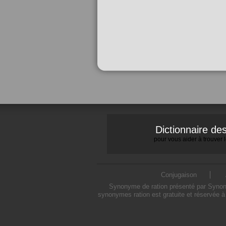
Dictionnaire d
pour vous aider à trouver
Conjugaison
Synonyme de ration présenté par Synonym
synonymes ration est gratuite et réservée à