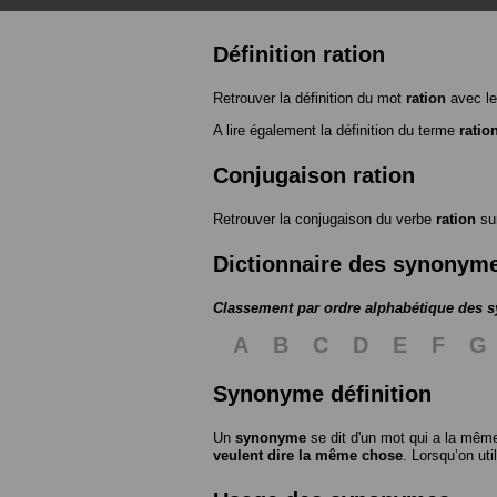
Définition ration
Retrouver la définition du mot
ration
avec le
A lire également la définition du terme
ratio
Conjugaison ration
Retrouver la conjugaison du verbe
ration
su
Dictionnaire des synonym
Classement par ordre alphabétique des
A
B
C
D
E
F
G
Synonyme définition
Un
synonyme
se dit d'un mot qui a la même
veulent dire la même chose
. Lorsqu’on ut