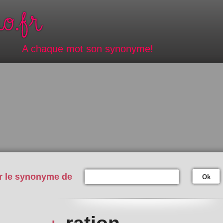
A chaque mot son synonyme!
r le synonyme de
Ok