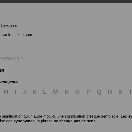
 Larousse
n
sur le ptidico.com
r
conjugons.fr
es
 synonymes
H
I
J
K
L
M
N
O
P
Q
R
S
 signification qu'un autre mot, ou une signification presque semblable. Les
s
ilise des
synonymes
, la phrase
ne change pas de sens
.