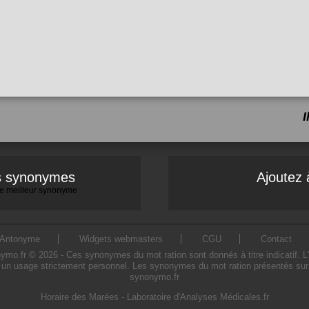
es synonymes
Ajoutez 
 le meilleur synonyme
Antonyme
Widgets webmasters
CGU
Contact
o.fr © 2026 - Ces synonymes du mot ration sont donnés à titre indicatif. L'ut
 un usage strictement personnel. Les synonymes du mot ration présentés sur ce
synonymo.fr
Horaire des Marées
-
Laboratoire d'Analyses Médicales.fr