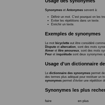
Usage des synonymes
Synonymes
et
Antonymes
servent à:
Définir un mot. C’est pourquoi on les tr
Eviter les répétitions dans un texte.
Enrichir un texte.
Exemples de synonymes
Le mot
bicyclette
eut être considéré com
Dispute
et
altercation
, sont des mots syn
Aimer
et
être amoureux
, sont des mots s
Peur
et
inquiétude
sont deux synonymes que
Usage d’un dictionnaire 
Le
dictionnaire des synonymes
permet de 
des termes plus adéquat pour restituer un trai
synonymes
permet d’éviter une répétition d
Synonymes les plus reche
faire
en plus