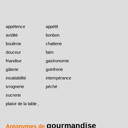
appétence
appétit
avidité
bonbon
boulimie
chatterie
douceur
faim
friandise
gastronomie
gâterie
goinfrerie
insatiabilité
intempérance
ivrognerie
péché
sucrerie
plaisir de la table
,
gourmandise
Antonymes de