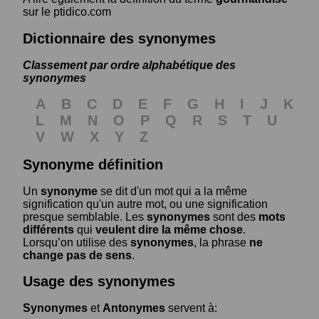
sur le ptidico.com
Dictionnaire des synonymes
Classement par ordre alphabétique des
synonymes
A
B
C
D
E
F
G
H
I
J
K
L
M
N
O
P
Q
R
S
T
U
V
W
X
Y
Z
Synonyme définition
Un
synonyme
se dit d'un mot qui a la même
signification qu'un autre mot, ou une signification
presque semblable. Les
synonymes
sont des
mots
différents
qui
veulent dire la même chose
.
Lorsqu’on utilise des
synonymes
, la phrase
ne
change pas de sens
.
Usage des synonymes
Synonymes
et
Antonymes
servent à: