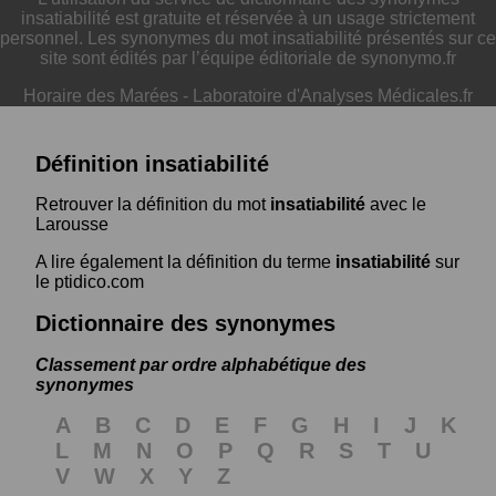
insatiabilité est gratuite et réservée à un usage strictement
personnel. Les synonymes du mot insatiabilité présentés sur ce
site sont édités par l’équipe éditoriale de synonymo.fr
Horaire des Marées
-
Laboratoire d'Analyses Médicales.fr
Définition insatiabilité
Retrouver la définition du mot
insatiabilité
avec le
Larousse
A lire également la définition du terme
insatiabilité
sur
le ptidico.com
Dictionnaire des synonymes
Classement par ordre alphabétique des
synonymes
A
B
C
D
E
F
G
H
I
J
K
L
M
N
O
P
Q
R
S
T
U
V
W
X
Y
Z