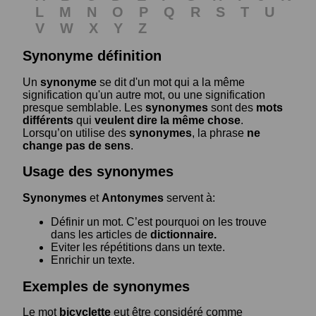
L
M
N
O
P
Q
R
S
T
U
V
W
X
Y
Z
Synonyme définition
Un
synonyme
se dit d'un mot qui a la même
signification qu'un autre mot, ou une signification
presque semblable. Les
synonymes
sont des
mots
différents
qui
veulent dire la même chose
.
Lorsqu’on utilise des
synonymes
, la phrase
ne
change pas de sens
.
Usage des synonymes
Synonymes
et
Antonymes
servent à:
Définir un mot. C’est pourquoi on les trouve
dans les articles de
dictionnaire.
Eviter les répétitions dans un texte.
Enrichir un texte.
Exemples de synonymes
Le mot
bicyclette
eut être considéré comme