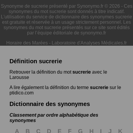
Synonyme de sucrerie présenté par Synonymo.fr © 2026 - Ces
synonymes du mot sucrerie sont donnés à titre indicatif.
L'utilisation du service de dictionnaire des synonymes sucrerie
est gratuite et réservée à un usage strictement personnel. Les
synonymes du mot sucrerie présentés sur ce site sont édités
par l’équipe éditoriale de synonymo.fr
Horaire des Marées
-
Laboratoire d'Analyses Médicales.fr
Définition sucrerie
Retrouver la définition du mot
sucrerie
avec le
Larousse
A lire également la définition du terme
sucrerie
sur le
ptidico.com
Dictionnaire des synonymes
Classement par ordre alphabétique des
synonymes
A
B
C
D
E
F
G
H
I
J
K