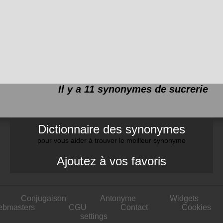
Il y a 11 synonymes de
sucrerie
Dictionnaire des synonymes
pour vous aider à trouver le meilleur synonyme
Ajoutez à vos favoris
Conjugaison
Antonyme
Widgets
ebmasters
CGU
Contact
Cookies
settings