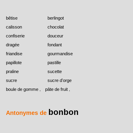
bêtise
berlingot
calisson
chocolat
confiserie
douceur
dragée
fondant
friandise
gourmandise
papillote
pastille
praline
sucette
sucre
sucre d'orge
boule de gomme
,
pâte de fruit
,
bonbon
Antonymes de