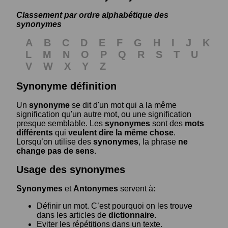
Classement par ordre alphabétique des
synonymes
A
B
C
D
E
F
G
H
I
J
K
L
M
N
O
P
Q
R
S
T
U
V
W
X
Y
Z
Synonyme définition
Un
synonyme
se dit d'un mot qui a la même
signification qu'un autre mot, ou une signification
presque semblable. Les
synonymes
sont des
mots
différents
qui
veulent dire la même chose
.
Lorsqu’on utilise des
synonymes
, la phrase
ne
change pas de sens
.
Usage des synonymes
Synonymes
et
Antonymes
servent à:
Définir un mot. C’est pourquoi on les trouve
dans les articles de
dictionnaire.
Eviter les répétitions dans un texte.