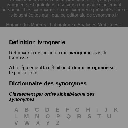
ivrognerie est gratuite et réservée à un usage strictement
personnel. Les synonymes du mot ivrognerie présentés sur ce
site sont édités par l’équipe éditoriale de synonymo.fr
Horaire des Marées
-
Laboratoire d'Analyses Médicales.fr
Définition ivrognerie
Retrouver la définition du mot
ivrognerie
avec le
Larousse
A lire également la définition du terme
ivrognerie
sur
le ptidico.com
Dictionnaire des synonymes
Classement par ordre alphabétique des
synonymes
A
B
C
D
E
F
G
H
I
J
K
L
M
N
O
P
Q
R
S
T
U
V
W
X
Y
Z