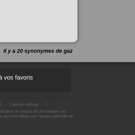
Il y a 20 synonymes de
gaz
à vos favoris
Cookies settings
isation du service de dictionnaire des
ite sont édités par l’équipe éditoriale de