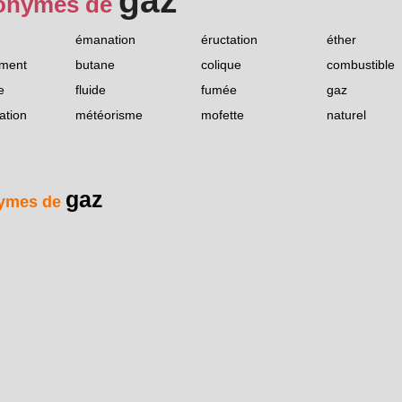
gaz
onymes de
émanation
éructation
éther
ement
butane
colique
combustible
e
fluide
fumée
gaz
ation
météorisme
mofette
naturel
gaz
ymes de