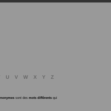
T
U
V
W
X
Y
Z
ynonymes
sont des
mots différents
qui