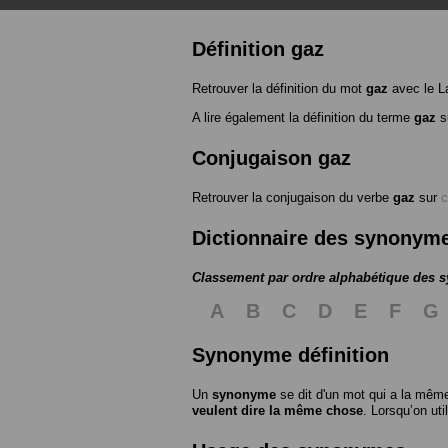
Définition gaz
Retrouver la définition du mot
gaz
avec le L
A lire également la définition du terme
gaz
su
Conjugaison gaz
Retrouver la conjugaison du verbe
gaz
sur
c
Dictionnaire des synonym
Classement par ordre alphabétique des
A
B
C
D
E
F
G
Synonyme définition
Un
synonyme
se dit d'un mot qui a la même
veulent dire la même chose
. Lorsqu’on ut