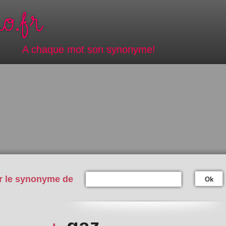
A chaque mot son synonyme!
r le synonyme de
Ok