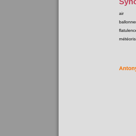
Syn
air
ballonn
flatulenc
météoris
Anton