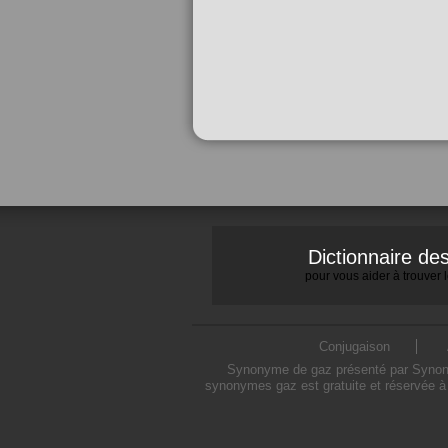
Dictionnaire d
pour vous aider à trouver
Conjugaison
Synonyme de gaz présenté par Synonymo
synonymes gaz est gratuite et réservée à 