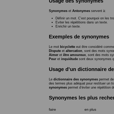
Usage des synonymes
Synonymes
et
Antonymes
servent à:
Définir un mot. C’est pourquoi on les tr
Eviter les répétitions dans un texte.
Enrichir un texte.
Exemples de synonymes
Le mot
bicyclette
eut être considéré com
Dispute
et
altercation
, sont des mots syn
Aimer
et
être amoureux
, sont des mots s
Peur
et
inquiétude
sont deux synonymes que
Usage d’un dictionnaire 
Le
dictionnaire des synonymes
permet de 
des termes plus adéquat pour restituer un trai
synonymes
permet d’éviter une répétition d
Synonymes les plus reche
faire
en plus