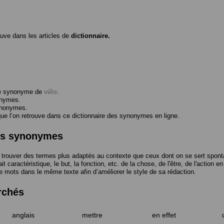
ouve dans les articles de
dictionnaire.
me synonyme de
vélo
.
onymes.
ynonymes.
 l’on retrouve dans ce dictionnaire des synonymes en ligne.
des synonymes
trouver des termes plus adaptés au contexte que ceux dont on se sert spont
t caractéristique, le but, la fonction, etc. de la chose, de l'être, de l'action e
e mots dans le même texte afin d’améliorer le style de sa rédaction.
rchés
anglais
mettre
en effet