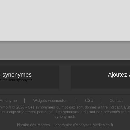
es synonymes
Ajoutez 
 le meilleur synonyme
Antonyme
Widgets webmasters
CGU
Contact
.fr © 2026 - Ces synonymes du mot gaz sont donnés à titre indicatif. L'util
un usage strictement personnel. Les synonymes du mot gaz présentés sur ce s
synonymo.fr
Horaire des Marées
-
Laboratoire d'Analyses Médicales.fr