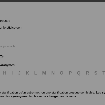
arousse
r le ptidico.com
onjugons.fr
es
 synonymes
H
I
J
K
L
M
N
O
P
Q
R
S
 signification qu'un autre mot, ou une signification presque semblable. Les
s
ilise des
synonymes
, la phrase
ne change pas de sens
.