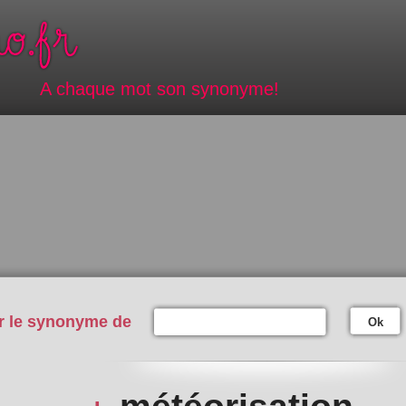
A chaque mot son synonyme!
r le synonyme de
Ok