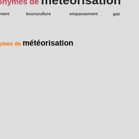
météorisation
onymes de
ement
boursouflure
empansement
gaz
météorisation
ymes de