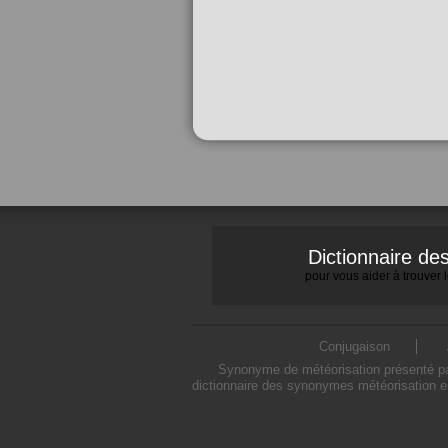
Dictionnaire d
pour vous aider à trouver
Conjugaison
Synonyme de météorisation présenté par
dictionnaire des synonymes météorisation e