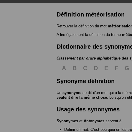
Définition météorisation
Retrouver la définition du mot
météorisatio
A lire également la définition du terme
météo
Dictionnaire des synonym
Classement par ordre alphabétique des
A
B
C
D
E
F
G
Synonyme définition
Un
synonyme
se dit d'un mot qui a la même
veulent dire la même chose
. Lorsqu’on ut
Usage des synonymes
Synonymes
et
Antonymes
servent à:
Définir un mot. C’est pourquoi on les tr