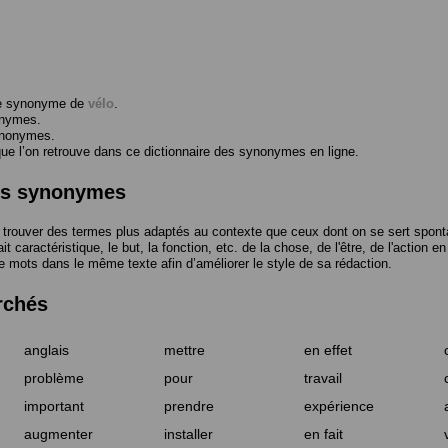
me synonyme de
vélo
.
onymes.
ynonymes.
 l’on retrouve dans ce dictionnaire des synonymes en ligne.
des synonymes
trouver des termes plus adaptés au contexte que ceux dont on se sert spont
t caractéristique, le but, la fonction, etc. de la chose, de l'être, de l'action e
e mots dans le même texte afin d’améliorer le style de sa rédaction.
rchés
anglais
mettre
en effet
problème
pour
travail
important
prendre
expérience
augmenter
installer
en fait