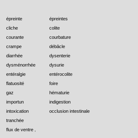
épreinte
épreintes
cliche
colite
courante
courbature
crampe
débâcle
diarrhée
dysenterie
dysménorrhée
dysurie
entéralgie
entérocolite
flatuosité
foire
gaz
hématurie
importun
indigestion
intoxication
occlusion intestinale
tranchée
flux de ventre
,