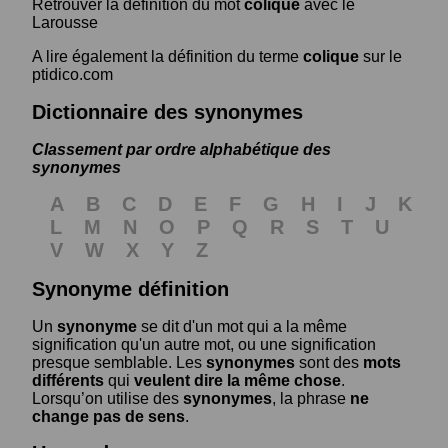
Retrouver la définition du mot
colique
avec le
Larousse
A lire également la définition du terme
colique
sur le
ptidico.com
Dictionnaire des synonymes
Classement par ordre alphabétique des
synonymes
A
B
C
D
E
F
G
H
I
J
K
L
M
N
O
P
Q
R
S
T
U
V
W
X
Y
Z
Synonyme définition
Un
synonyme
se dit d'un mot qui a la même
signification qu'un autre mot, ou une signification
presque semblable. Les
synonymes
sont des
mots
différents
qui
veulent dire la même chose
.
Lorsqu’on utilise des
synonymes
, la phrase
ne
change pas de sens
.