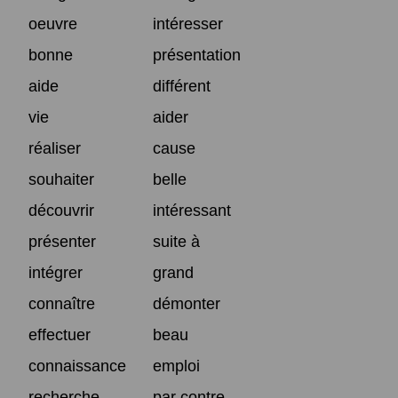
oeuvre
intéresser
bonne
présentation
aide
différent
vie
aider
réaliser
cause
souhaiter
belle
découvrir
intéressant
présenter
suite à
intégrer
grand
connaître
démonter
effectuer
beau
connaissance
emploi
recherche
par contre