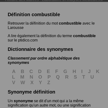
Définition combustible
Retrouver la définition du mot
combustible
avec le
Larousse
A lire également la définition du terme
combustible
sur le ptidico.com
Dictionnaire des synonymes
Classement par ordre alphabétique des
synonymes
A
B
C
D
E
F
G
H
I
J
K
L
M
N
O
P
Q
R
S
T
U
V
W
X
Y
Z
Synonyme définition
Un
synonyme
se dit d'un mot qui a la même
signification qu'un autre mot, ou une signification