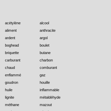
acétylène
alcool
aliment
anthracite
ardent
argol
boghead
boulet
briquette
butane
carburant
charbon
chaud
comburant
enflammé
gaz
goudron
houille
huile
inflammable
lignite
métaldéhyde
méthane
mazout