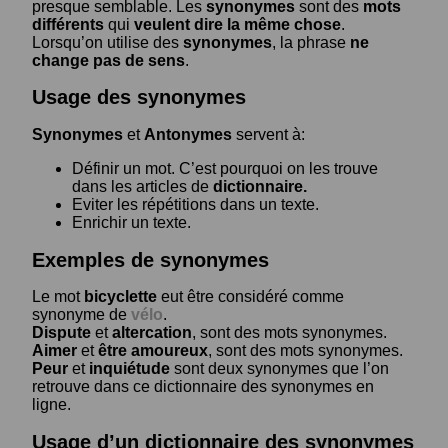
presque semblable. Les
synonymes
sont des
mots
différents
qui
veulent dire la même chose
.
Lorsqu’on utilise des
synonymes
, la phrase
ne
change pas de sens
.
Usage des synonymes
Synonymes
et
Antonymes
servent à:
Définir un mot. C’est pourquoi on les trouve
dans les articles de
dictionnaire.
Eviter les répétitions dans un texte.
Enrichir un texte.
Exemples de synonymes
Le mot
bicyclette
eut être considéré comme
synonyme de
vélo
.
Dispute
et
altercation
, sont des mots synonymes.
Aimer
et
être amoureux
, sont des mots synonymes.
Peur
et
inquiétude
sont deux synonymes que l’on
retrouve dans ce dictionnaire des synonymes en
ligne.
Usage d’un dictionnaire des synonymes