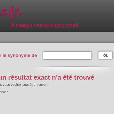
A chaque mot son synonyme!
r le synonyme de
Ok
n résultat exact n'a été trouvé
 vous vouliez peut être trouver...
scence