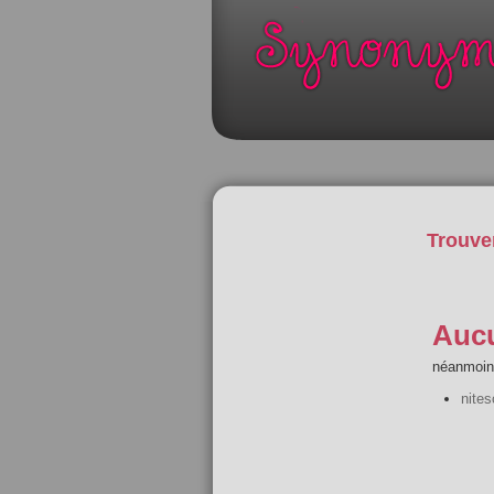
Trouve
Aucu
néanmoins
nite