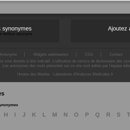
es synonymes
Ajoutez 
 le meilleur synonyme
Antonyme
Widgets webmasters
CGU
Contact
ont donnés à titre indicatif. L'utilisation du service de dictionnaire des sy
. Les antonymes des mots présentés sur ce site sont édités par l’équipe édi
Horaire des Marées
-
Laboratoire d'Analyses Médicales.fr
es
 synonymes
H
I
J
K
L
M
N
O
P
Q
R
S