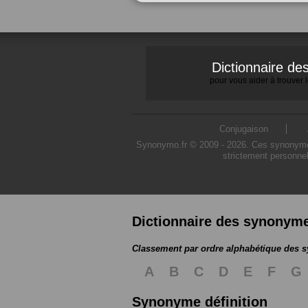
Dictionnaire d
pour vous aider à trouver
Conjugaison
Synonymo.fr © 2009 - 2026. Ces synonymes s
strictement personnel
Dictionnaire des synonym
Classement par ordre alphabétique des
A
B
C
D
E
F
G
Synonyme définition