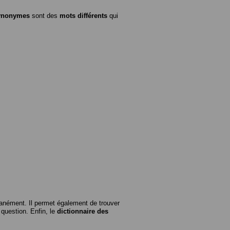
ynonymes
sont des
mots différents
qui
anément. Il permet également de trouver
n question. Enfin, le
dictionnaire des