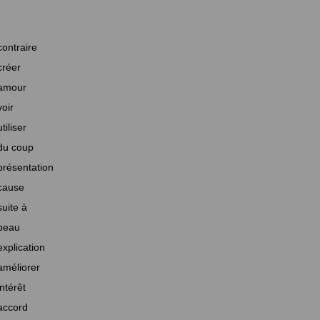
contraire
créer
amour
voir
utiliser
du coup
présentation
cause
suite à
beau
explication
améliorer
intérêt
accord