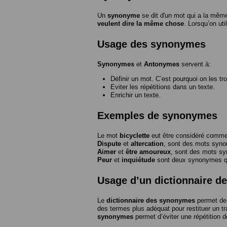
Un
synonyme
se dit d'un mot qui a la même
veulent dire la même chose
. Lorsqu’on ut
Usage des synonymes
Synonymes
et
Antonymes
servent à:
Définir un mot. C’est pourquoi on les tr
Eviter les répétitions dans un texte.
Enrichir un texte.
Exemples de synonymes
Le mot
bicyclette
eut être considéré com
Dispute
et
altercation
, sont des mots syn
Aimer
et
être amoureux
, sont des mots s
Peur
et
inquiétude
sont deux synonymes que
Usage d’un dictionnaire 
Le
dictionnaire des synonymes
permet de 
des termes plus adéquat pour restituer un trai
synonymes
permet d’éviter une répétition d