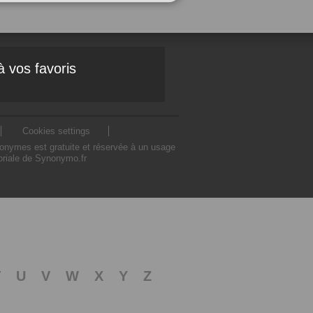
à vos favoris
Cookies settings
nonymes est gratuite et réservée à un usage
toriale de Synonymo.fr
T
U
V
W
X
Y
Z