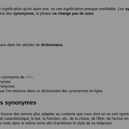
 signification qu'un autre mot, ou une signification presque semblable. Les
s
ilise des
synonymes
, la phrase
ne change pas de sens
.
ouve dans les articles de
dictionnaire.
me synonyme de
vélo
.
onymes.
ynonymes.
 l’on retrouve dans ce dictionnaire des synonymes en ligne.
des synonymes
trouver des termes plus adaptés au contexte que ceux dont on se sert spont
t caractéristique, le but, la fonction, etc. de la chose, de l'être, de l'action e
e mots dans le même texte afin d’améliorer le style de sa rédaction.