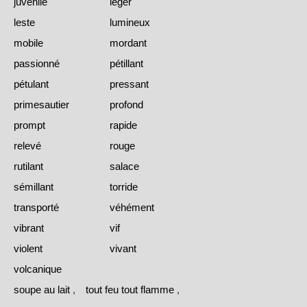
juvénile
léger
leste
lumineux
mobile
mordant
passionné
pétillant
pétulant
pressant
primesautier
profond
prompt
rapide
relevé
rouge
rutilant
salace
sémillant
torride
transporté
véhément
vibrant
vif
violent
vivant
volcanique
soupe au lait
,
tout feu tout flamme
,