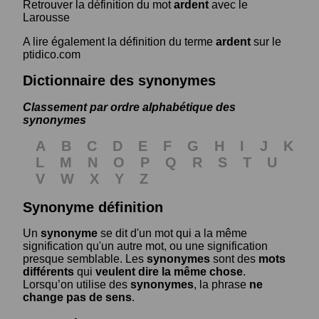
Retrouver la définition du mot
ardent
avec le
Larousse
A lire également la définition du terme
ardent
sur le
ptidico.com
Dictionnaire des synonymes
Classement par ordre alphabétique des
synonymes
A
B
C
D
E
F
G
H
I
J
K
L
M
N
O
P
Q
R
S
T
U
V
W
X
Y
Z
Synonyme définition
Un
synonyme
se dit d'un mot qui a la même
signification qu'un autre mot, ou une signification
presque semblable. Les
synonymes
sont des
mots
différents
qui
veulent dire la même chose
.
Lorsqu’on utilise des
synonymes
, la phrase
ne
change pas de sens
.