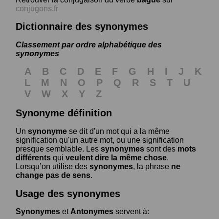
conjugons.fr
Dictionnaire des synonymes
Classement par ordre alphabétique des
synonymes
A
B
C
D
E
F
G
H
I
J
K
L
M
N
O
P
Q
R
S
T
U
V
W
X
Y
Z
Synonyme définition
Un
synonyme
se dit d'un mot qui a la même
signification qu'un autre mot, ou une signification
presque semblable. Les
synonymes
sont des
mots
différents
qui
veulent dire la même chose
.
Lorsqu’on utilise des
synonymes
, la phrase
ne
change pas de sens
.
Usage des synonymes
Synonymes
et
Antonymes
servent à: