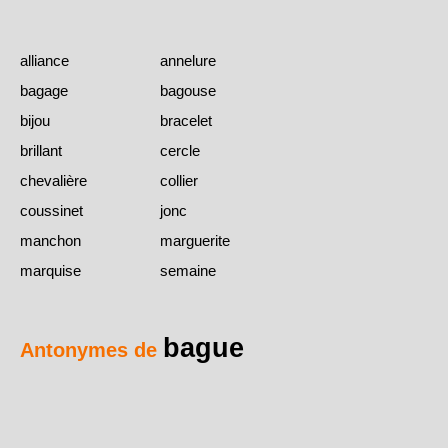
alliance
annelure
bagage
bagouse
bijou
bracelet
brillant
cercle
chevalière
collier
coussinet
jonc
manchon
marguerite
marquise
semaine
bague
Antonymes de