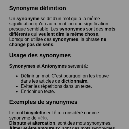
Synonyme définition
Un
synonyme
se dit d'un mot qui a la même
signification qu'un autre mot, ou une signification
presque semblable. Les
synonymes
sont des
mots
différents
qui
veulent dire la même chose
.
Lorsqu’on utilise des
synonymes
, la phrase
ne
change pas de sens
.
Usage des synonymes
Synonymes
et
Antonymes
servent à:
Définir un mot. C’est pourquoi on les trouve
dans les articles de
dictionnaire.
Eviter les répétitions dans un texte.
Enrichir un texte.
Exemples de synonymes
Le mot
bicyclette
eut être considéré comme
synonyme de
vélo
.
Dispute
et
altercation
, sont des mots synonymes.
Aimer
et
être amoureux
, sont des mots synonymes.