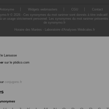
Antonyme
Widgets webmasters
CGU
Contact
.fr © 2026 - Ces synonymes du mot ranimer sont donnés à titre indicatif. L'
à un usage strictement personnel. Les synonymes du mot ranimer présentés sur
de synonymo.fr
Horaire des Marées
-
Laboratoire d'Analyses Médicales.fr
le Larousse
mer
sur le ptidico.com
sur
conjugons.fr
es
 synonymes