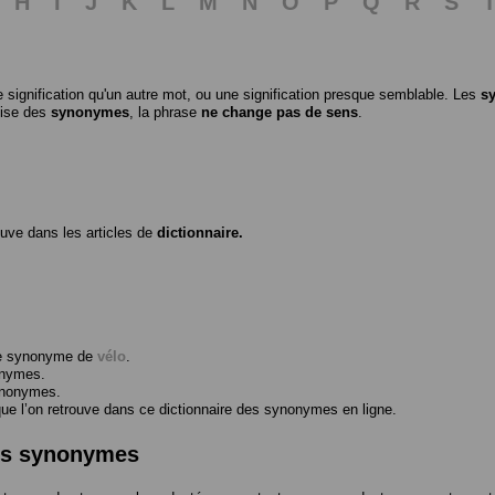
H
I
J
K
L
M
N
O
P
Q
R
S
 signification qu'un autre mot, ou une signification presque semblable. Les
s
ilise des
synonymes
, la phrase
ne change pas de sens
.
ouve dans les articles de
dictionnaire.
me synonyme de
vélo
.
onymes.
ynonymes.
 l’on retrouve dans ce dictionnaire des synonymes en ligne.
des synonymes