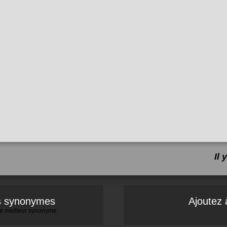
Il
es synonymes
Ajoutez 
 le meilleur synonyme