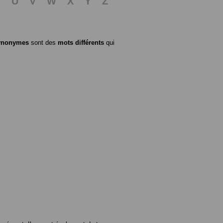
T
U
V
W
X
Y
Z
ynonymes
sont des
mots différents
qui