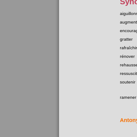
Syn
aiguillon
augment
encoura
gratter
rafraîchi
rénover
rehauss
ressusci
soutenir
ramener 
Anton