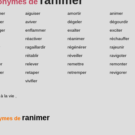
ranimer
onymes de
ner
aiguiser
amortir
animer
er
aviver
dégeler
dégourdir
ger
enflammer
exalter
exciter
réactiver
réanimer
réchauffer
r
ragaillardir
régénérer
rajeunir
rétablir
réveiller
ravigoter
er
relever
remettre
remonter
ter
retaper
retremper
revigorer
vivifier
à la vie
,
ranimer
ymes de