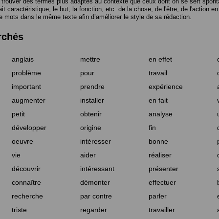
trouver des termes plus adaptés au contexte que ceux dont on se sert spont
t caractéristique, le but, la fonction, etc. de la chose, de l'être, de l'action e
e mots dans le même texte afin d’améliorer le style de sa rédaction.
rchés
anglais
mettre
en effet
problème
pour
travail
important
prendre
expérience
augmenter
installer
en fait
petit
obtenir
analyse
développer
origine
fin
oeuvre
intéresser
bonne
vie
aider
réaliser
découvrir
intéressant
présenter
connaître
démonter
effectuer
recherche
par contre
parler
triste
regarder
travailler