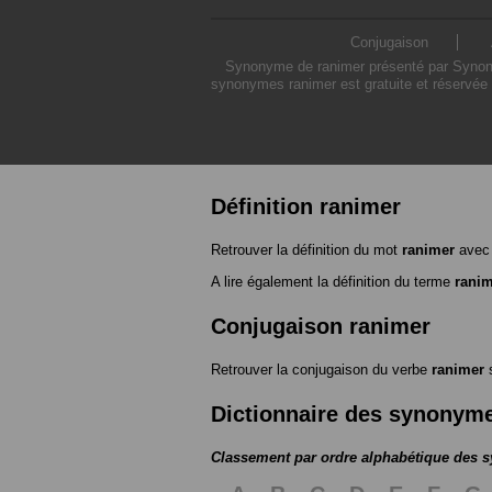
Conjugaison
Synonyme de ranimer présenté par Synonymo
synonymes ranimer est gratuite et réservée 
Définition ranimer
Retrouver la définition du mot
ranimer
avec 
A lire également la définition du terme
rani
Conjugaison ranimer
Retrouver la conjugaison du verbe
ranimer
Dictionnaire des synonym
Classement par ordre alphabétique des