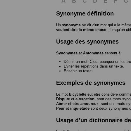
A
B
C
D
E
F
G
Synonyme définition
Un
synonyme
se dit d'un mot qui a la même
veulent dire la même chose
. Lorsqu’on ut
Usage des synonymes
Synonymes
et
Antonymes
servent à:
Définir un mot. C’est pourquoi on les tr
Eviter les répétitions dans un texte.
Enrichir un texte.
Exemples de synonymes
Le mot
bicyclette
eut être considéré com
Dispute
et
altercation
, sont des mots syn
Aimer
et
être amoureux
, sont des mots s
Peur
et
inquiétude
sont deux synonymes que
Usage d’un dictionnaire 