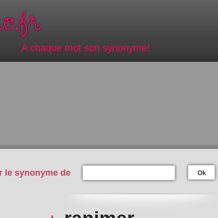
A chaque mot son synonyme!
r le synonyme de
Ok