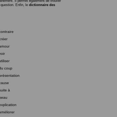
anément. Il permet également de trouver
n question. Enfin, le
dictionnaire des
contraire
créer
amour
voir
utiliser
du coup
présentation
cause
suite à
beau
explication
améliorer