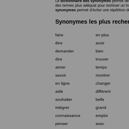
Le
dictionnaire des synonymes
permet de 
des termes plus adéquat pour restituer un trai
synonymes
permet d’éviter une répétition d
Synonymes les plus reche
faire
en plus
être
avoir
demander
bien
dire
trouver
aimer
temps
savoir
montrer
en ligne
changer
aide
différent
souhaiter
belle
intégrer
grand
connaissance
emploi
penser
avec