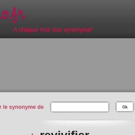
A chaque mot son synonyme!
r le synonyme de
Ok