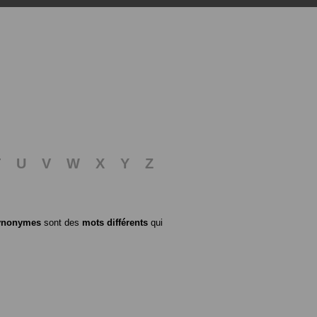
T
U
V
W
X
Y
Z
ynonymes
sont des
mots différents
qui