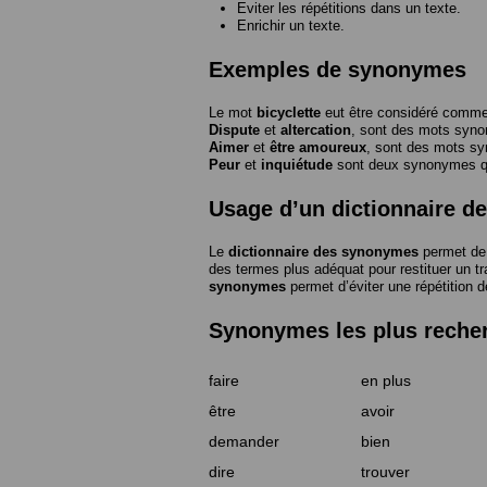
Eviter les répétitions dans un texte.
Enrichir un texte.
Exemples de synonymes
Le mot
bicyclette
eut être considéré com
Dispute
et
altercation
, sont des mots syn
Aimer
et
être amoureux
, sont des mots s
Peur
et
inquiétude
sont deux synonymes que
Usage d’un dictionnaire 
Le
dictionnaire des synonymes
permet de 
des termes plus adéquat pour restituer un trai
synonymes
permet d’éviter une répétition d
Synonymes les plus reche
faire
en plus
être
avoir
demander
bien
dire
trouver