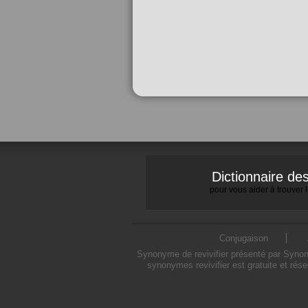
Dictionnaire d
pour vous aider à trouver
Conjugaison
Synonyme de revivifier présenté par Synonym
synonymes revivifier est gratuite et rés