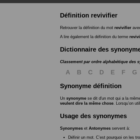
Définition revivifier
Retrouver la définition du mot
revivifier
avec
A lire également la définition du terme
revivi
Dictionnaire des synonym
Classement par ordre alphabétique des
A
B
C
D
E
F
G
Synonyme définition
Un
synonyme
se dit d'un mot qui a la même
veulent dire la même chose
. Lorsqu’on ut
Usage des synonymes
Synonymes
et
Antonymes
servent à:
Définir un mot. C’est pourquoi on les tr