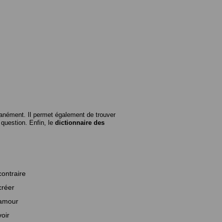
anément. Il permet également de trouver
n question. Enfin, le
dictionnaire des
contraire
créer
amour
voir