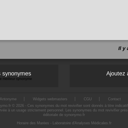
Il 
es synonymes
Ajoutez 
 le meilleur synonyme
Antonyme
Widgets webmasters
CGU
Contact
o.fr © 2026 - Ces synonymes du mot revivifier sont donnés à titre indicatif. 
ervée à un usage strictement personnel. Les synonymes du mot revivifier prése
éditoriale de synonymo.fr
Horaire des Marées
-
Laboratoire d'Analyses Médicales.fr