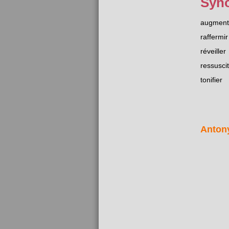
Syn
augment
raffermir
réveiller
ressusci
tonifier
Anton