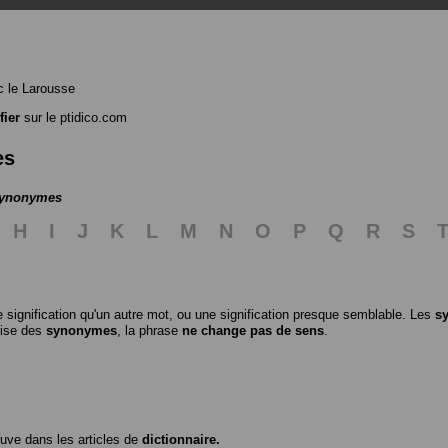
 le Larousse
fier
sur le ptidico.com
es
 synonymes
H
I
J
K
L
M
N
O
P
Q
R
S
 signification qu'un autre mot, ou une signification presque semblable. Les
s
ilise des
synonymes
, la phrase
ne change pas de sens
.
ouve dans les articles de
dictionnaire.