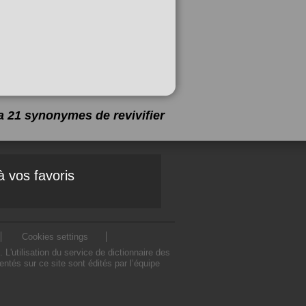
y a 21 synonymes de
revivifier
à vos favoris
Cookies settings
L'utilisation du service de dictionnaire des
ntés sur ce site sont édités par l’équipe