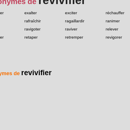
revivifier
onymes de
er
exalter
exciter
réchauffer
rafraîchir
ragaillardir
ranimer
ravigoter
raviver
relever
ter
retaper
retremper
revigorer
revivifier
ymes de