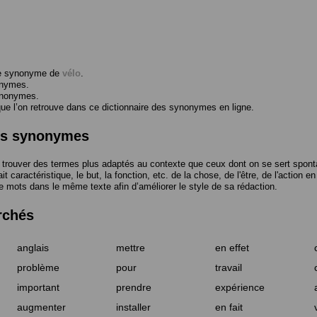
me synonyme de
vélo
.
onymes.
ynonymes.
 l’on retrouve dans ce dictionnaire des synonymes en ligne.
des synonymes
trouver des termes plus adaptés au contexte que ceux dont on se sert spont
t caractéristique, le but, la fonction, etc. de la chose, de l'être, de l'action e
e mots dans le même texte afin d’améliorer le style de sa rédaction.
rchés
anglais
mettre
en effet
problème
pour
travail
important
prendre
expérience
augmenter
installer
en fait