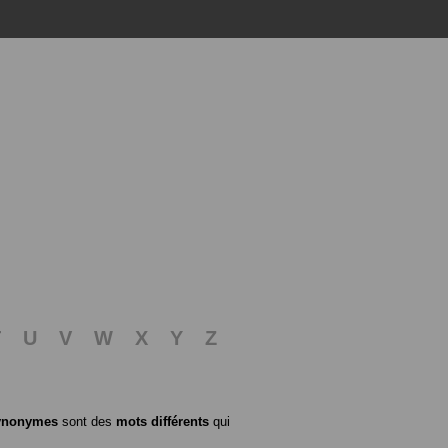
T
U
V
W
X
Y
Z
ynonymes
sont des
mots différents
qui