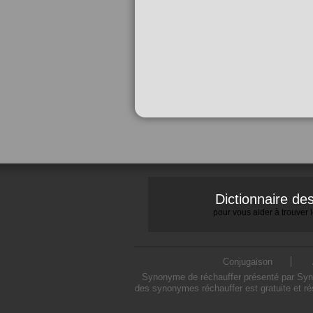
Dictionnaire d
pour vous aider à trouver
Conjugaison
Synonyme de réchauffer présenté par Synon
des synonymes réchauffer est gratuite et ré