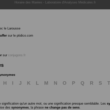
Horaire des Marées
-
Laboratoire d'Analyses Médicales.fr
c le Larousse
uffer
sur le ptidico.com
er
sur
conjugons.fr
es
 synonymes
H
I
J
K
L
M
N
O
P
Q
R
S
 signification qu'un autre mot, ou une signification presque semblable. Les
s
ilise des
synonymes
, la phrase
ne change pas de sens
.