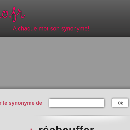
A chaque mot son synonyme!
r le synonyme de
Ok