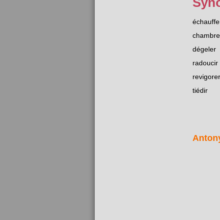
Syn
échauffe
chambre
dégeler
radoucir
revigore
tiédir
Anton