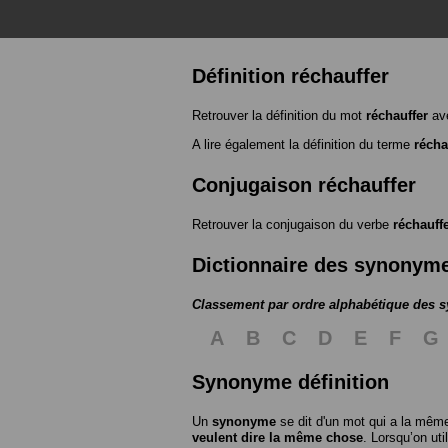
Définition réchauffer
Retrouver la définition du mot
réchauffer
ave
A lire également la définition du terme
récha
Conjugaison réchauffer
Retrouver la conjugaison du verbe
réchauff
Dictionnaire des synonym
Classement par ordre alphabétique des
A
B
C
D
E
F
G
Synonyme définition
Un
synonyme
se dit d'un mot qui a la même
veulent dire la même chose
. Lorsqu’on ut