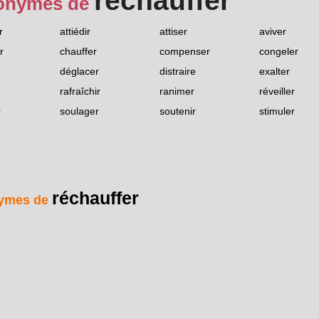
réchauffer
onymes de
r
attiédir
attiser
aviver
r
chauffer
compenser
congeler
déglacer
distraire
exalter
rafraîchir
ranimer
réveiller
r
soulager
soutenir
stimuler
réchauffer
ymes de