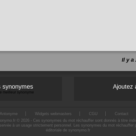
Il y 
es synonymes
Ajoutez 
 le meilleur synonyme
Antonyme
Widgets webmasters
CGU
Contact
ymo.fr © 2026 - Ces synonymes du mot réchauffer sont donnés à titre indicatif
servée à un usage strictement personnel. Les synonymes du mot réchauffer pr
éditoriale de synonymo.fr