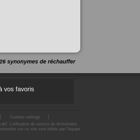
a 26 synonymes de
réchauffer
à vos favoris
Cookies settings
. L'utilisation du service de dictionnaire
ésentés sur ce site sont édités par l’équipe