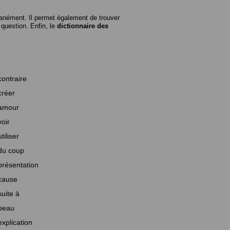
anément. Il permet également de trouver
n question. Enfin, le
dictionnaire des
contraire
créer
amour
voir
utiliser
du coup
présentation
cause
suite à
beau
explication