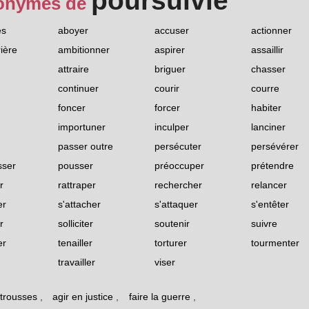
poursuivie
onymes de
ès
aboyer
accuser
actionner
rière
ambitionner
aspirer
assaillir
attraire
briguer
chasser
continuer
courir
courre
foncer
forcer
habiter
importuner
inculper
lanciner
passer outre
persécuter
persévérer
sser
pousser
préoccuper
prétendre
r
rattraper
rechercher
relancer
er
s'attacher
s'attaquer
s'entêter
r
solliciter
soutenir
suivre
er
tenailler
torturer
tourmenter
travailler
viser
 trousses
,
agir en justice
,
faire la guerre
,