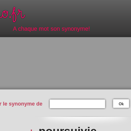
A chaque mot son synonyme!
r le synonyme de
Ok