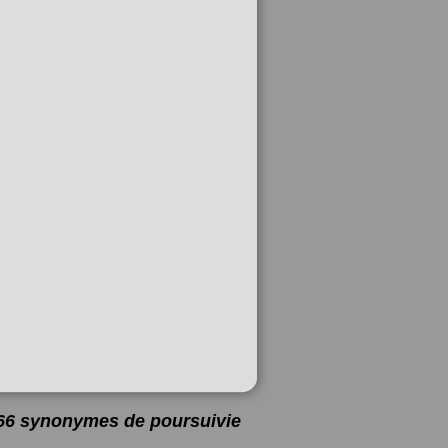
a 66 synonymes de
poursuivie