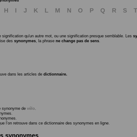
 synonymes
H
I
J
K
L
M
N
O
P
Q
R
S
 signification qu'un autre mot, ou une signification presque semblable. Les
s
ilise des
synonymes
, la phrase
ne change pas de sens
.
ouve dans les articles de
dictionnaire.
me synonyme de
vélo
.
onymes.
ynonymes.
 l’on retrouve dans ce dictionnaire des synonymes en ligne.
des synonymes