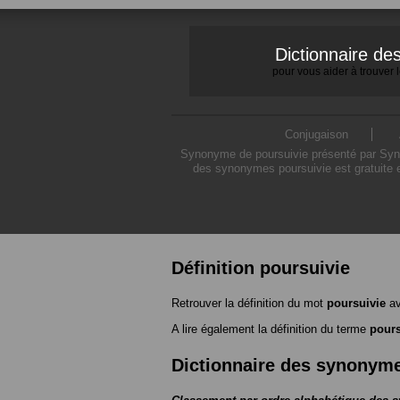
Dictionnaire d
pour vous aider à trouver
Conjugaison
Synonyme de poursuivie présenté par Synon
des synonymes poursuivie est gratuite 
Définition poursuivie
Retrouver la définition du mot
poursuivie
av
A lire également la définition du terme
pours
Dictionnaire des synonym