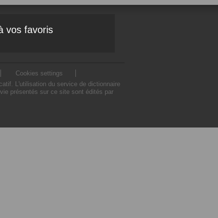
à vos favoris
Cookies settings
. L'utilisation du service de dictionnaire
e présentés sur ce site sont édités par