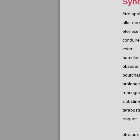
Syn
être apr
aller der
éterniser
conduire
ester
harceler
obséder
pourcha
prolonge
rencogn
s'obstine
tarabust
traquer
être aux