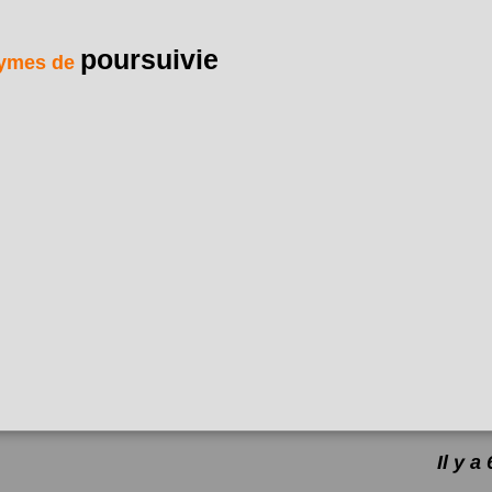
poursuivie
ymes de
Il y 