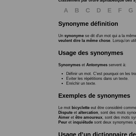
Classement par ordre alphabétique des
A
B
C
D
E
F
G
Synonyme définition
Un
synonyme
se dit d'un mot qui a la même
veulent dire la même chose
. Lorsqu’on ut
Usage des synonymes
Synonymes
et
Antonymes
servent à:
Définir un mot. C’est pourquoi on les tr
Eviter les répétitions dans un texte.
Enrichir un texte.
Exemples de synonymes
Le mot
bicyclette
eut être considéré com
Dispute
et
altercation
, sont des mots syn
Aimer
et
être amoureux
, sont des mots s
Peur
et
inquiétude
sont deux synonymes que
Usage d’un dictionnaire 