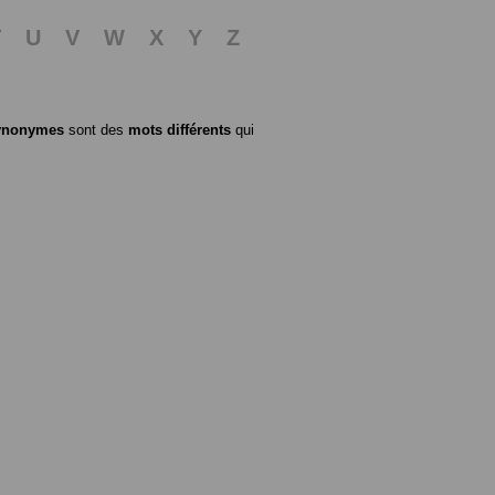
T
U
V
W
X
Y
Z
ynonymes
sont des
mots différents
qui