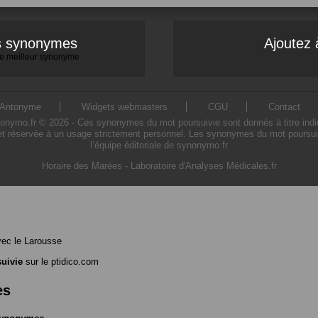
es synonymes
Ajoutez 
 le meilleur synonyme
Antonyme
Widgets webmasters
CGU
Contact
ymo.fr © 2026 - Ces synonymes du mot poursuivie sont donnés à titre indicatif
et réservée à un usage strictement personnel. Les synonymes du mot poursuivi
l’équipe éditoriale de synonymo.fr
Horaire des Marées
-
Laboratoire d'Analyses Médicales.fr
ec le Larousse
uivie
sur le ptidico.com
es