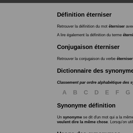
Définition éterniser
Retrouver la définition du mot
éterniser
avec
A lire également la définition du terme
étern
Conjugaison éterniser
Retrouver la conjugaison du verbe
éterniser
Dictionnaire des synonym
Classement par ordre alphabétique des
A
B
C
D
E
F
G
Synonyme définition
Un
synonyme
se dit d'un mot qui a la même
veulent dire la même chose
. Lorsqu’on ut