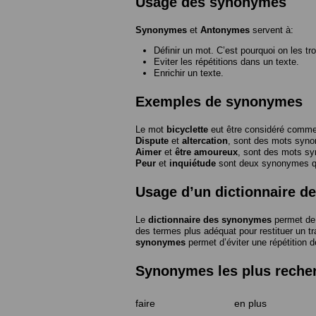
Usage des synonymes
Synonymes
et
Antonymes
servent à:
Définir un mot. C’est pourquoi on les tr
Eviter les répétitions dans un texte.
Enrichir un texte.
Exemples de synonymes
Le mot
bicyclette
eut être considéré com
Dispute
et
altercation
, sont des mots syn
Aimer
et
être amoureux
, sont des mots s
Peur
et
inquiétude
sont deux synonymes que
Usage d’un dictionnaire 
Le
dictionnaire des synonymes
permet de 
des termes plus adéquat pour restituer un trai
synonymes
permet d’éviter une répétition d
Synonymes les plus reche
faire
en plus