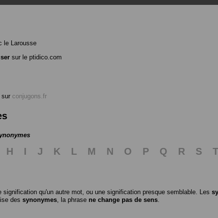
 le Larousse
iser
sur le ptidico.com
sur
conjugons.fr
es
 synonymes
H
I
J
K
L
M
N
O
P
Q
R
S
 signification qu'un autre mot, ou une signification presque semblable. Les
s
ilise des
synonymes
, la phrase
ne change pas de sens
.