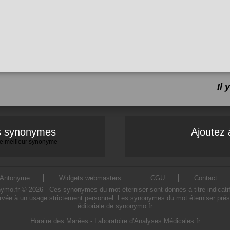
Il
es synonymes
Ajoutez 
 le meilleur synonyme
Antonyme
Widgets webmasters
CGU
Contact
o.fr © 2026 - Ces synonymes du mot éterniser sont donnés à titre indicatif. L
ervée à un usage strictement personnel. Les synonymes du mot éterniser présen
éditoriale de synonymo.fr
Horaire des Marées
-
Laboratoire d'Analyses Médicales.fr