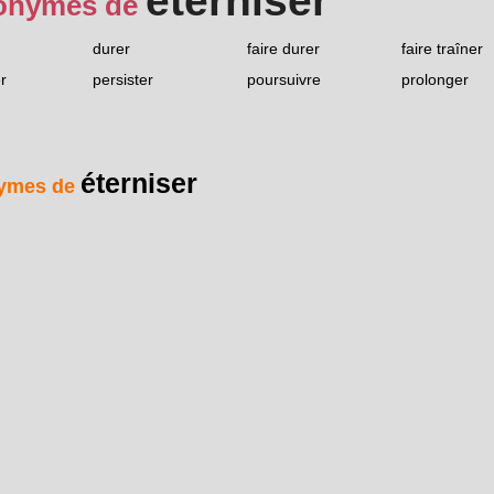
éterniser
onymes de
durer
faire durer
faire traîner
r
persister
poursuivre
prolonger
éterniser
ymes de