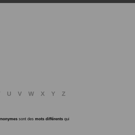
T
U
V
W
X
Y
Z
ynonymes
sont des
mots différents
qui