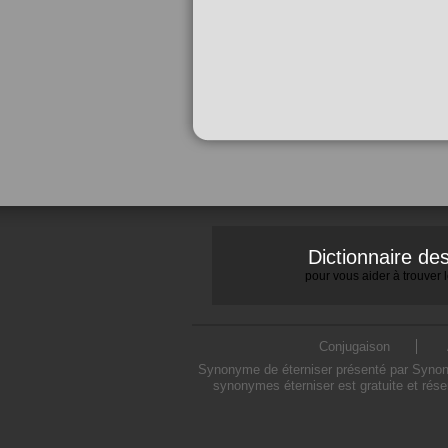
Dictionnaire d
pour vous aider à trouver
Conjugaison
Synonyme de éterniser présenté par Synonym
synonymes éterniser est gratuite et rés