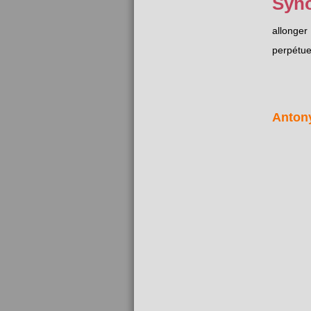
Syn
allonger
perpétue
Anton