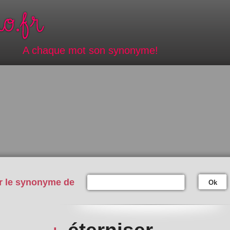
A chaque mot son synonyme!
r le synonyme de
Ok