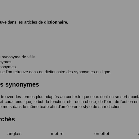
ouve dans les articles de
dictionnaire.
me synonyme de
vélo
.
onymes.
ynonymes.
 l’on retrouve dans ce dictionnaire des synonymes en ligne.
des synonymes
trouver des termes plus adaptés au contexte que ceux dont on se sert spont
t caractéristique, le but, la fonction, etc. de la chose, de l'être, de l'action e
e mots dans le même texte afin d’améliorer le style de sa rédaction.
rchés
anglais
mettre
en effet