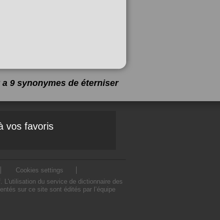
 y a 9 synonymes de
éterniser
à vos favoris
Cookies settings
'utilisation du service de dictionnaire des
tés sur ce site sont édités par l’équipe