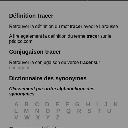
Définition tracer
Retrouver la définition du mot
tracer
avec le Larousse
A lire également la définition du terme
tracer
sur le
ptidico.com
Conjugaison tracer
Retrouver la conjugaison du verbe
tracer
sur
conjugons.fr
Dictionnaire des synonymes
Classement par ordre alphabétique des
synonymes
A
B
C
D
E
F
G
H
I
J
K
L
M
N
O
P
Q
R
S
T
U
V
W
X
Y
Z