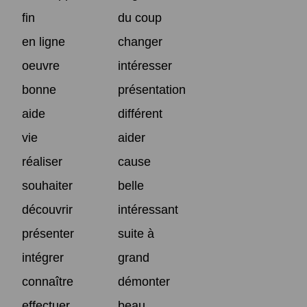
fin
du coup
en ligne
changer
oeuvre
intéresser
bonne
présentation
aide
différent
vie
aider
réaliser
cause
souhaiter
belle
découvrir
intéressant
présenter
suite à
intégrer
grand
connaître
démonter
effectuer
beau